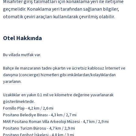
Misafirler giriş talimatları için konaklama yeri ile iletişime
geçmelidir. Konaklama yeri tarafından sağlanan bilgiler,
otomatik çeviri araçları kullanılarak çevrilmiş olabilir.
Otel Hakkında
Bu villada mutfak var.
Bahçe ile manzaranın tadını çıkartın ve ücretsiz kablosuz İnternet ve
danışma (concierge) hizmetleri gibi imkânlardan/kolaylıklardan
yararlanın.
Uzaklıklar en yakın 0.1 mil ve kilometre değerine yuvarlanarak
gösterilmektedir.
Fornillo Plajı - 4,2 km / 2,6 mi
Positano Belediye Binası - 4,3 km / 2,7 mi
MAR Positano Roman Villa Arkeoloji Müzesi - 4,7 km / 2,9 mi
Positano Turizm Bürosu - 4,7 km / 2,9 mi
Positano Feribot İskelesi - 4,8 km / 3 mi