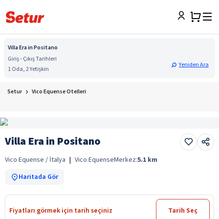
Villa Era in Positano
Giriş - Çıkış Tarihleri
Yeniden Ara
1 Oda, 2 Yetişkin
Setur
Vico Equense Otelleri
Villa Era in Positano
Vico Equense / İtalya
|
Vico Equense
Merkez:
5.1
km
Haritada Gör
Fiyatları görmek için tarih seçiniz
Tarih Seç