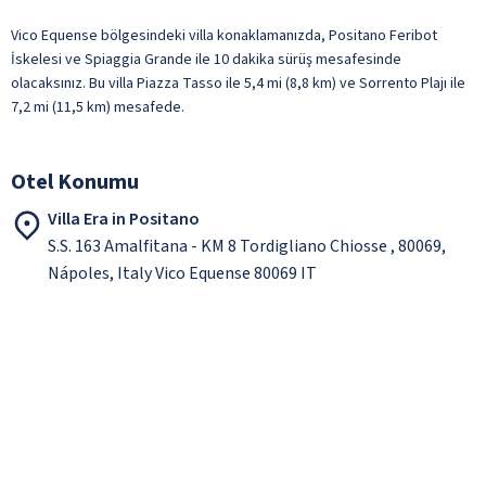
Vico Equense bölgesindeki villa konaklamanızda, Positano Feribot
İskelesi ve Spiaggia Grande ile 10 dakika sürüş mesafesinde
olacaksınız. Bu villa Piazza Tasso ile 5,4 mi (8,8 km) ve Sorrento Plajı ile
7,2 mi (11,5 km) mesafede.
Otel Konumu
Villa Era in Positano
S.S. 163 Amalfitana - KM 8 Tordigliano Chiosse , 80069,
Nápoles, Italy Vico Equense 80069 IT