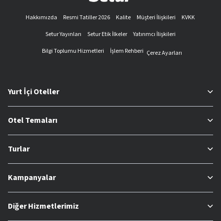
Hakkımızda
Resmi Tatiller 2026
Kalite
Müşteri İlişkileri
KVKK
Setur Yayınları
Setur Etik İlkeler
Yatırımcı İlişkileri
Bilgi Toplumu Hizmetleri
İşlem Rehberi
Çerez Ayarları
Yurt İçi Oteller
Otel Temaları
Turlar
Kampanyalar
Diğer Hizmetlerimiz