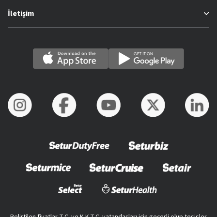
İletişim
Belirtilen fiyatlar T.C. ve K.K.T.C. vatandaşları için geçerli olup tesisler