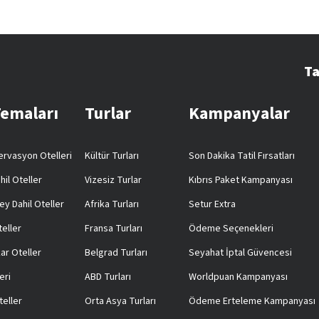
Ta
Temaları
Turlar
Kampanyalar
rvasyon Otelleri
Kültür Turları
Son Dakika Tatil Fırsatları
hil Oteller
Vizesiz Turlar
Kıbrıs Paket Kampanyası
ey Dahil Oteller
Afrika Turları
Setur Extra
teller
Fransa Turları
Ödeme Seçenekleri
ar Oteller
Belgrad Turları
Seyahat İptal Güvencesi
eri
ABD Turları
Worldpuan Kampanyası
teller
Orta Asya Turları
Ödeme Erteleme Kampanyası