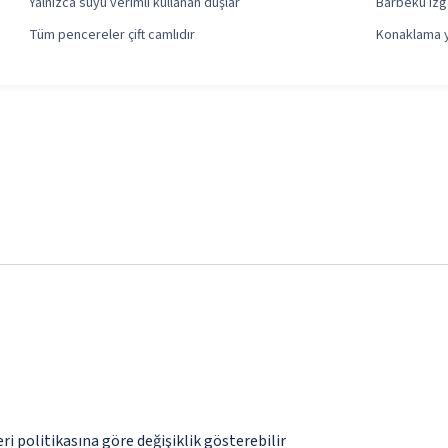
Yalnızca suyu verimli kullanan duşlar
Barbekü ızga
Tüm pencereler çift camlıdır
Konaklama y
eri politikasına göre değişiklik gösterebilir