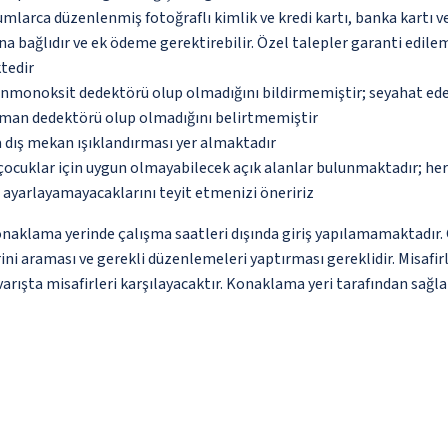
umlarca düzenlenmiş fotoğraflı kimlik ve kredi kartı, banka kartı v
na bağlıdır ve ek ödeme gerektirebilir. Özel talepler garanti edile
tedir
monoksit dedektörü olup olmadığını bildirmemiştir; seyahat ederke
uman dedektörü olup olmadığını belirtmemiştir
a dış mekan ışıklandırması yer almaktadır
çocuklar için uygun olmayabilecek açık alanlar bulunmaktadır; he
p ayarlayamayacaklarını teyit etmenizi öneririz
lama yerinde çalışma saatleri dışında giriş yapılamamaktadır. Giri
ni araması ve gerekli düzenlemeleri yaptırması gereklidir. Misafir
arışta misafirleri karşılayacaktır. Konaklama yeri tarafından sağlan