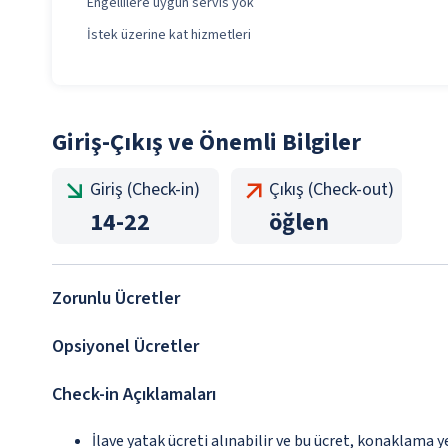
Engellilere uygun servis yok
İstek üzerine kat hizmetleri
Giriş-Çıkış ve Önemli Bilgiler
Giriş (Check-in)
Çıkış (Check-out)
14
-
22
öğlen
Zorunlu Ücretler
Opsiyonel Ücretler
Check-in Açıklamaları
İlave yatak ücreti alınabilir ve bu ücret, konaklama y