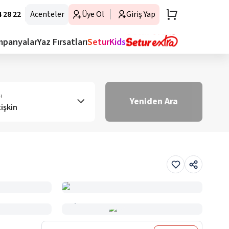
 28 22
Acenteler
Üye Ol
Giriş Yap
mpanyalar
Yaz Fırsatları
SeturKids
ı
Yeniden Ara
tişkin
Haritada Gör