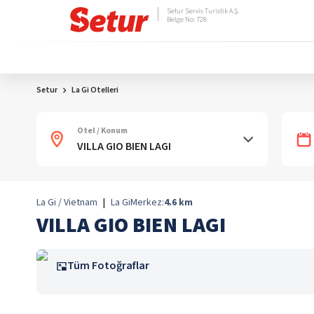
Setur Servis Turistik A.Ş.
Belge No: 728
Setur
La Gi Otelleri
Otel / Konum
La Gi / Vietnam
|
La Gi
Merkez:
4.6
km
VILLA GIO BIEN LAGI
Tüm Fotoğraflar