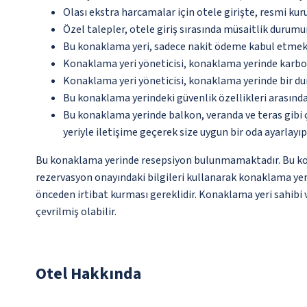
Olası ekstra harcamalar için otele girişte, resmi kur
Özel talepler, otele giriş sırasında müsaitlik durumu
Bu konaklama yeri, sadece nakit ödeme kabul etmek
Konaklama yeri yöneticisi, konaklama yerinde karbon
Konaklama yeri yöneticisi, konaklama yerinde bir d
Bu konaklama yerindeki güvenlik özellikleri arasınd
Bu konaklama yerinde balkon, veranda ve teras gibi 
yeriyle iletişime geçerek size uygun bir oda ayarlayı
Bu konaklama yerinde resepsiyon bulunmamaktadır. Bu konak
rezervasyon onayındaki bilgileri kullanarak konaklama yeri
önceden irtibat kurması gereklidir. Konaklama yeri sahibi v
çevrilmiş olabilir.
Otel Hakkında