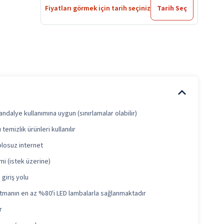
Fiyatları görmek için tarih seçiniz
Tarih Seç
andalye kullanımına uygun (sınırlamalar olabilir)
temizlik ürünleri kullanılır
blosuz internet
mi (istek üzerine)
giriş yolu
tmanın en az %80'i LED lambalarla sağlanmaktadır
r