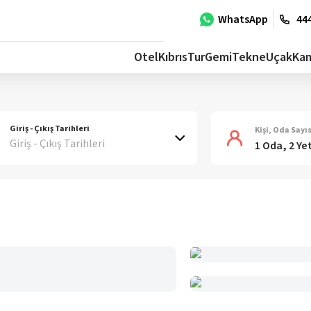
WhatsApp
444
Otel
Kıbrıs
Tur
Gemi
Tekne
Uçak
Ka
Giriş - Çıkış Tarihleri
Kişi, Oda Sayıs
Giriş - Çıkış Tarihleri
1 Oda, 2 Ye