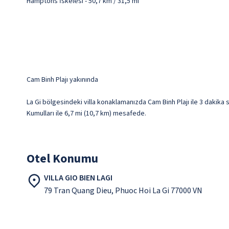
Hamptons İskelesi - 50,7 km / 31,5 mi
Cam Binh Plajı yakınında
La Gi bölgesindeki villa konaklamanızda Cam Binh Plajı ile 3 dakika
Kumulları ile 6,7 mi (10,7 km) mesafede.
Otel Konumu
VILLA GIO BIEN LAGI
79 Tran Quang Dieu, Phuoc Hoi La Gi 77000 VN