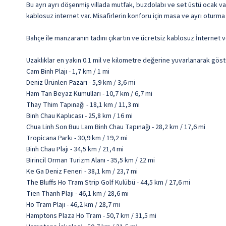
Bu ayrı ayrı döşenmiş villada mutfak, buzdolabı ve set üstü ocak var.
kablosuz internet var. Misafirlerin konforu için masa ve ayrı oturma
Bahçe ile manzaranın tadını çıkartın ve ücretsiz kablosuz İnternet ve
Uzaklıklar en yakın 0.1 mil ve kilometre değerine yuvarlanarak göst
Cam Binh Plajı - 1,7 km / 1 mi
Deniz Ürünleri Pazarı - 5,9 km / 3,6 mi
Ham Tan Beyaz Kumulları - 10,7 km / 6,7 mi
Thay Thim Tapınağı - 18,1 km / 11,3 mi
Binh Chau Kaplıcası - 25,8 km / 16 mi
Chua Linh Son Buu Lam Binh Chau Tapınağı - 28,2 km / 17,6 mi
Tropicana Parkı - 30,9 km / 19,2 mi
Binh Chau Plajı - 34,5 km / 21,4 mi
Birincil Orman Turizm Alanı - 35,5 km / 22 mi
Ke Ga Deniz Feneri - 38,1 km / 23,7 mi
The Bluffs Ho Tram Strip Golf Kulübü - 44,5 km / 27,6 mi
Tien Thanh Plajı - 46,1 km / 28,6 mi
Ho Tram Plajı - 46,2 km / 28,7 mi
Hamptons Plaza Ho Tram - 50,7 km / 31,5 mi