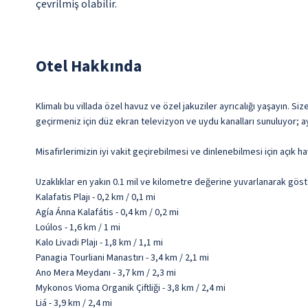
çevrilmiş olabilir.
Otel Hakkında
Klimalı bu villada özel havuz ve özel jakuziler ayrıcalığı yaşayın. Si
geçirmeniz için düz ekran televizyon ve uydu kanalları sunuluyor; a
Misafirlerimizin iyi vakit geçirebilmesi ve dinlenebilmesi için açık h
Uzaklıklar en yakın 0.1 mil ve kilometre değerine yuvarlanarak göst
Kalafatis Plajı - 0,2 km / 0,1 mi
Agía Ánna Kalafátis - 0,4 km / 0,2 mi
Loúlos - 1,6 km / 1 mi
Kalo Livadi Plajı - 1,8 km / 1,1 mi
Panagia Tourliani Manastırı - 3,4 km / 2,1 mi
Ano Mera Meydanı - 3,7 km / 2,3 mi
Mykonos Vioma Organik Çiftliği - 3,8 km / 2,4 mi
Liá - 3,9 km / 2,4 mi