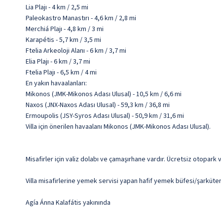
Lia Plajı - 4 km / 2,5 mi
Paleokastro Manastırı - 4,6 km / 2,8 mi
Merchiá Plajı - 4,8 km / 3 mi
Karapétis - 5,7 km / 3,5 mi
Ftelia Arkeoloji Alanı - 6 km / 3,7 mi
Elia Plajı - 6 km / 3,7 mi
Ftelia Plajı - 6,5 km / 4 mi
En yakın havaalanları:
Mikonos (JMK-Mikonos Adası Ulusal) - 10,5 km / 6,6 mi
Naxos (JNX-Naxos Adası Ulusal) - 59,3 km / 36,8 mi
Ermoupolis (JSY-Syros Adası Ulusal) - 50,9 km / 31,6 mi
Villa için önerilen havaalanı Mikonos (JMK-Mikonos Adası Ulusal).
Misafirler için valiz dolabı ve çamaşırhane vardır. Ücretsiz otopark v
Villa misafirlerine yemek servisi yapan hafif yemek büfesi/şarküteri
Agía Ánna Kalafátis yakınında