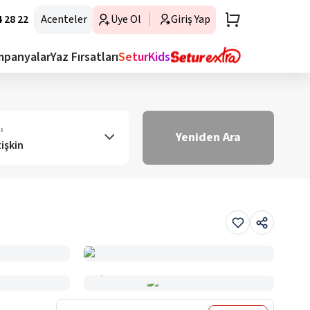
 28 22
Acenteler
Üye Ol
Giriş Yap
mpanyalar
Yaz Fırsatları
SeturKids
ı
Yeniden Ara
tişkin
Haritada Gör