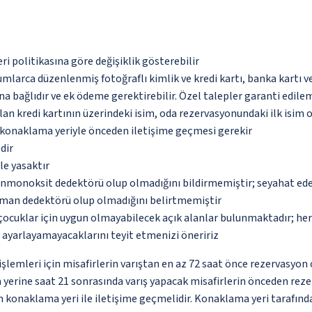
eri politikasına göre değişiklik gösterebilir
umlarca düzenlenmiş fotoğraflı kimlik ve kredi kartı, banka kartı v
na bağlıdır ve ek ödeme gerektirebilir. Özel talepler garanti edile
an kredi kartının üzerindeki isim, oda rezervasyonundaki ilk isim 
u konaklama yeriyle önceden iletişime geçmesi gerekir
dir
le yasaktır
monoksit dedektörü olup olmadığını bildirmemiştir; seyahat ederke
uman dedektörü olup olmadığını belirtmemiştir
çocuklar için uygun olmayabilecek açık alanlar bulunmaktadır; he
p ayarlayamayacaklarını teyit etmenizi öneririz
lemleri için misafirlerin varıştan en az 72 saat önce rezervasyon 
 yerine saat 21 sonrasında varış yapacak misafirlerin önceden reze
çin konaklama yeri ile iletişime geçmelidir. Konaklama yeri tarafınd