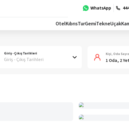
WhatsApp
444
Otel
Kıbrıs
Tur
Gemi
Tekne
Uçak
Ka
Giriş - Çıkış Tarihleri
Kişi, Oda Sayıs
Giriş - Çıkış Tarihleri
1 Oda, 2 Ye