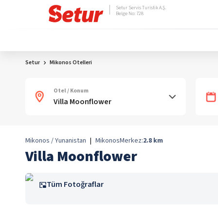
Setur Servis Turistik A.Ş.
Belge No: 728
Setur
Mikonos Otelleri
Otel / Konum
Mikonos / Yunanistan
|
Mikonos
Merkez:
2.8
km
Villa Moonflower
Tüm Fotoğraflar