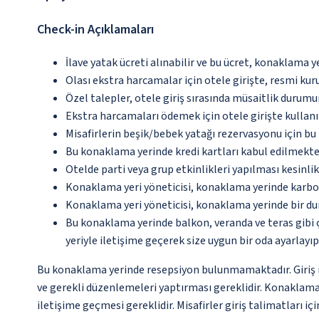
Check-in Açıklamaları
İlave yatak ücreti alınabilir ve bu ücret, konaklama y
Olası ekstra harcamalar için otele girişte, resmi kur
Özel talepler, otele giriş sırasında müsaitlik durumu
Ekstra harcamaları ödemek için otele girişte kullanıl
Misafirlerin beşik/bebek yatağı rezervasyonu için b
Bu konaklama yerinde kredi kartları kabul edilmekte
Otelde parti veya grup etkinlikleri yapılması kesinlik
Konaklama yeri yöneticisi, konaklama yerinde karbon
Konaklama yeri yöneticisi, konaklama yerinde bir d
Bu konaklama yerinde balkon, veranda ve teras gibi 
yeriyle iletişime geçerek size uygun bir oda ayarlayı
Bu konaklama yerinde resepsiyon bulunmamaktadır. Giriş iş
ve gerekli düzenlemeleri yaptırması gereklidir. Konaklama
iletişime geçmesi gereklidir. Misafirler giriş talimatları i