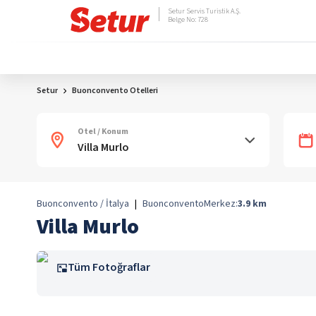
Setur Servis Turistik A.Ş.
Belge No: 728
Setur
Buonconvento Otelleri
Otel / Konum
Buonconvento / İtalya
|
Buonconvento
Merkez:
3.9
km
Villa Murlo
Tüm Fotoğraflar