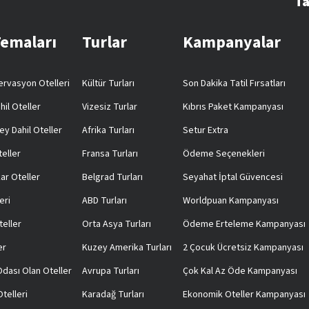
Ta
Temaları
Turlar
Kampanyalar
rvasyon Otelleri
Kültür Turları
Son Dakika Tatil Fırsatları
hil Oteller
Vizesiz Turlar
Kıbrıs Paket Kampanyası
ey Dahil Oteller
Afrika Turları
Setur Extra
teller
Fransa Turları
Ödeme Seçenekleri
ar Oteller
Belgrad Turları
Seyahat İptal Güvencesi
eri
ABD Turları
Worldpuan Kampanyası
teller
Orta Asya Turları
Ödeme Erteleme Kampanyası
er
Kuzey Amerika Turları
2 Çocuk Ücretsiz Kampanyası
 Odası Olan Oteller
Avrupa Turları
Çok Kal Az Öde Kampanyası
telleri
Karadağ Turları
Ekonomik Oteller Kampanyası