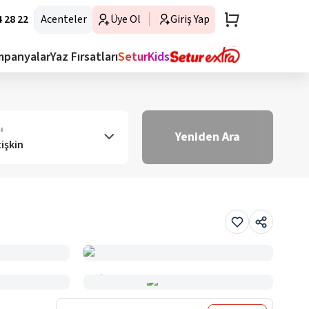
 28 22
Acenteler
Üye Ol
Giriş Yap
mpanyalar
Yaz Fırsatları
SeturKids
ı
Yeniden Ara
tişkin
Haritada Gör