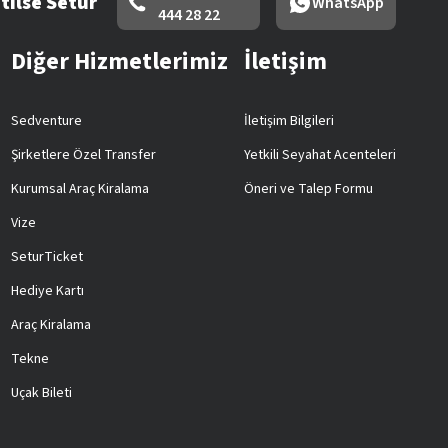
tilse Setur
WhatsApp
444 28 22
Diğer Hizmetlerimiz
İletişim
Sedventure
İletişim Bilgileri
Şirketlere Özel Transfer
Yetkili Seyahat Acenteleri
Kurumsal Araç Kiralama
Öneri ve Talep Formu
Vize
SeturTicket
Hediye Kartı
Araç Kiralama
Tekne
Uçak Bileti