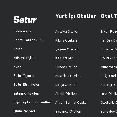
Yurt İçi Oteller
Otel 
Hakkımızda
Antalya Otelleri
Erken Reze
Resmi Tatiller 2026
Kıbrıs Otelleri
Her Şey Da
Kalite
Çeşme Otelleri
Ultra Her Ş
Müşteri İlişkileri
Kaş Otelleri
Etkinlikli O
KVKK
Cunda Otelleri
Muhafazak
Setur Yayınları
Kuşadası Otelleri
Doğa Otell
Setur Etik İlkeler
Datça Otelleri
Sanatçılı O
Yatırımcı İlişkileri
Abant Otelleri
Lüks Otell
Bilgi Toplumu Hizmetleri
Afyon Termal Oteller
Özel Villa
İşlem Rehberi
Sapanca Otelleri
Bungalov O