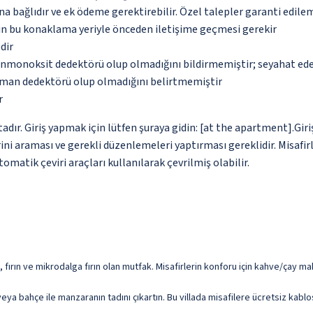
na bağlıdır ve ek ödeme gerektirebilir. Özel talepler garanti edile
in bu konaklama yeriyle önceden iletişime geçmesi gerekir
dir
monoksit dedektörü olup olmadığını bildirmemiştir; seyahat ederke
uman dedektörü olup olmadığını belirtmemiştir
r
dır. Giriş yapmak için lütfen şuraya gidin: [at the apartment].Giriş
i araması ve gerekli düzenlemeleri yaptırması gereklidir. Misafirle
omatik çeviri araçları kullanılarak çevrilmiş olabilir.
bı, fırın ve mikrodalga fırın olan mutfak. Misafirlerin konforu için kahve/çay 
eya bahçe ile manzaranın tadını çıkartın. Bu villada misafilere ücretsiz kabl