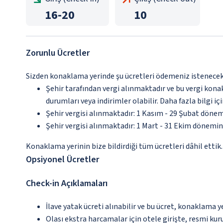
16
-
20
10
Zorunlu Ücretler
Sizden konaklama yerinde şu ücretleri ödemeniz istenecektir
Şehir tarafından vergi alınmaktadır ve bu vergi kon
durumları veya indirimler olabilir. Daha fazla bilgi 
Şehir vergisi alınmaktadır: 1 Kasım - 29 Şubat dönem
Şehir vergisi alınmaktadır: 1 Mart - 31 Ekim dönemind
Konaklama yerinin bize bildirdiği tüm ücretleri dâhil ettik.
Opsiyonel Ücretler
Check-in Açıklamaları
İlave yatak ücreti alınabilir ve bu ücret, konaklama y
Olası ekstra harcamalar için otele girişte, resmi kur