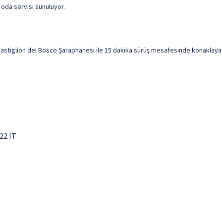
 oda servisi sunuluyor.
stiglion del Bosco Şaraphanesi ile 15 dakika sürüş mesafesinde konaklayacak
22 IT