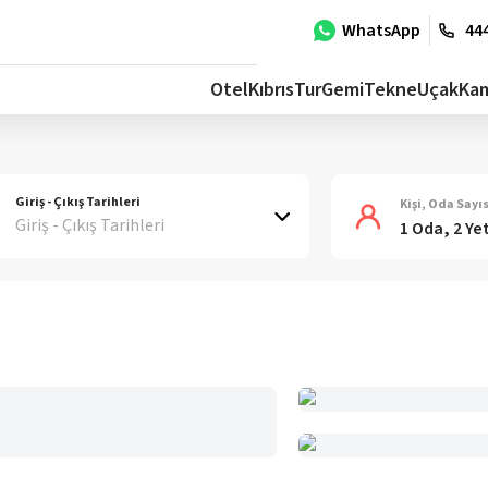
WhatsApp
444
Otel
Kıbrıs
Tur
Gemi
Tekne
Uçak
Ka
Giriş - Çıkış Tarihleri
Kişi, Oda Sayıs
Giriş - Çıkış Tarihleri
1 Oda, 2 Ye