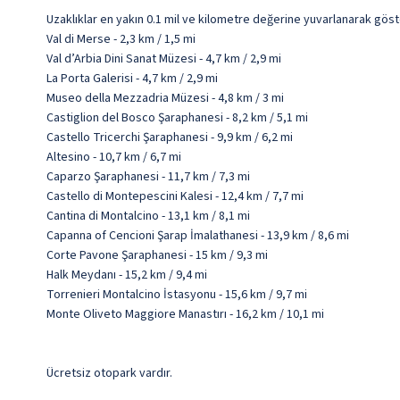
Uzaklıklar en yakın 0.1 mil ve kilometre değerine yuvarlanarak göst
Val di Merse - 2,3 km / 1,5 mi
Val d’Arbia Dini Sanat Müzesi - 4,7 km / 2,9 mi
La Porta Galerisi - 4,7 km / 2,9 mi
Museo della Mezzadria Müzesi - 4,8 km / 3 mi
Castiglion del Bosco Şaraphanesi - 8,2 km / 5,1 mi
Castello Tricerchi Şaraphanesi - 9,9 km / 6,2 mi
Altesino - 10,7 km / 6,7 mi
Caparzo Şaraphanesi - 11,7 km / 7,3 mi
Castello di Montepescini Kalesi - 12,4 km / 7,7 mi
Cantina di Montalcino - 13,1 km / 8,1 mi
Capanna of Cencioni Şarap İmalathanesi - 13,9 km / 8,6 mi
Corte Pavone Şaraphanesi - 15 km / 9,3 mi
Halk Meydanı - 15,2 km / 9,4 mi
Torrenieri Montalcino İstasyonu - 15,6 km / 9,7 mi
Monte Oliveto Maggiore Manastırı - 16,2 km / 10,1 mi
Ücretsiz otopark vardır.