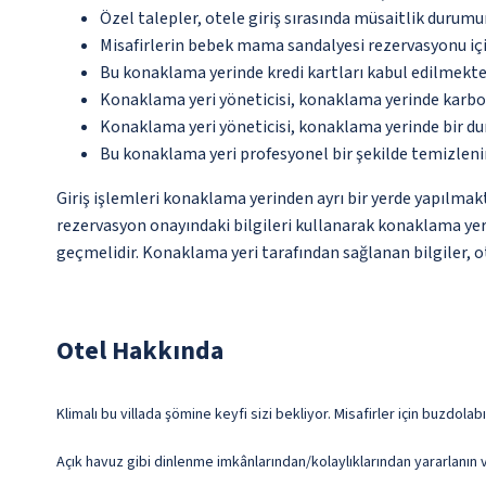
Özel talepler, otele giriş sırasında müsaitlik durumu
Misafirlerin bebek mama sandalyesi rezervasyonu iç
Bu konaklama yerinde kredi kartları kabul edilmekte
Konaklama yeri yöneticisi, konaklama yerinde karbon
Konaklama yeri yöneticisi, konaklama yerinde bir d
Bu konaklama yeri profesyonel bir şekilde temizleni
Giriş işlemleri konaklama yerinden ayrı bir yerde yapılmakta
rezervasyon onayındaki bilgileri kullanarak konaklama yerin
geçmelidir. Konaklama yeri tarafından sağlanan bilgiler, ot
Otel Hakkında
Klimalı bu villada şömine keyfi sizi bekliyor. Misafirler için buzdola
Açık havuz gibi dinlenme imkânlarından/kolaylıklarından yararlanın v