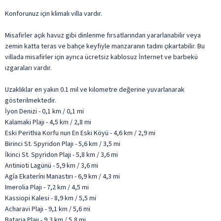
Konforunuz için klimalı villa vardır.
Misafirler açık havuz gibi dinlenme fırsatlarından yararlanabilir veya
zemin katta teras ve bahçe keyfiyle manzaranın tadını çıkartabilir. Bu
villada misafirler için ayrıca ücretsiz kablosuz İnternet ve barbekü
ızgaraları vardır.
Uzaklıklar en yakın 0.1 mil ve kilometre değerine yuvarlanarak
gösterilmektedir.
İyon Denizi - 0,1 km / 0,1 mi
Kalamaki Plajı - 4,5 km / 2,8 mi
Eski Perithia Korfu nun En Eski Köyü - 4,6 km / 2,9 mi
Birinci St. Spyridon Plajı - 5,6 km / 3,5 mi
İkinci St. Spyridon Plajı - 5,8 km / 3,6 mi
Antinioti Lagünü - 5,9 km / 3,6 mi
Agía Ekateríni Manastırı - 6,9 km / 4,3 mi
Imerolia Plajı - 7,2 km / 4,5 mi
Kassiopi Kalesi - 8,9 km / 5,5 mi
Acharavi Plajı - 9,1 km / 5,6 mi
Bataria Plajı - 9,3 km / 5,8 mi