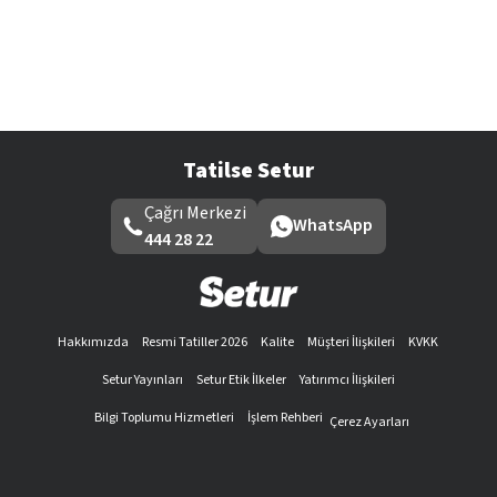
Tatilse Setur
Çağrı Merkezi
WhatsApp
444 28 22
Hakkımızda
Resmi Tatiller 2026
Kalite
Müşteri İlişkileri
KVKK
Setur Yayınları
Setur Etik İlkeler
Yatırımcı İlişkileri
Bilgi Toplumu Hizmetleri
İşlem Rehberi
Çerez Ayarları