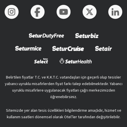
Belirtilen fiyatlar T.C. ve K.K.T.C. vatandaşları için geçerli olup tesisler
yabancı uyruklu misafirlerden fiyat farkı talep edebilmektedir. Yabancı
uyruklu misafirlere uygulanacak fiyatları çağrı merkezimizden
öğrenebilirsiniz.
Sitemizde yer alan tesis özellikleri bilgilendirme amaçlıdır, hizmet ve
kullanım saatleri dönemsel olarak Otel’ler tarafından değişitirilebilir.