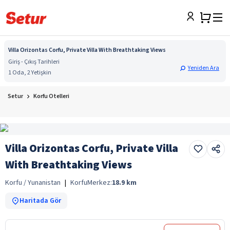
Villa Orizontas Corfu, Private Villa With Breathtaking Views
Giriş - Çıkış Tarihleri
Yeniden Ara
1 Oda, 2 Yetişkin
Setur
Korfu Otelleri
Villa Orizontas Corfu, Private Villa
With Breathtaking Views
Korfu / Yunanistan
|
Korfu
Merkez:
18.9
km
Haritada Gör