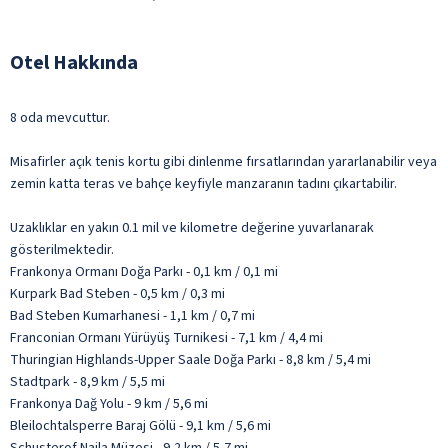
Otel Hakkında
8 oda mevcuttur.
Misafirler açık tenis kortu gibi dinlenme fırsatlarından yararlanabilir veya
zemin katta teras ve bahçe keyfiyle manzaranın tadını çıkartabilir.
Uzaklıklar en yakın 0.1 mil ve kilometre değerine yuvarlanarak
gösterilmektedir.
Frankonya Ormanı Doğa Parkı - 0,1 km / 0,1 mi
Kurpark Bad Steben - 0,5 km / 0,3 mi
Bad Steben Kumarhanesi - 1,1 km / 0,7 mi
Franconian Ormanı Yürüyüş Turnikesi - 7,1 km / 4,4 mi
Thuringian Highlands-Upper Saale Doğa Parkı - 8,8 km / 5,4 mi
Stadtpark - 8,9 km / 5,5 mi
Frankonya Dağ Yolu - 9 km / 5,6 mi
Bleilochtalsperre Baraj Gölü - 9,1 km / 5,6 mi
Schusterof Naila Müzesi - 9,2 km / 5,7 mi