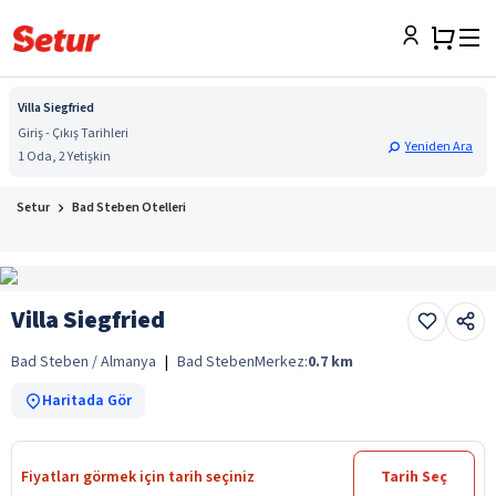
Villa Siegfried
Giriş - Çıkış Tarihleri
Yeniden Ara
1 Oda, 2 Yetişkin
Setur
Bad Steben Otelleri
Villa Siegfried
Bad Steben / Almanya
|
Bad Steben
Merkez:
0.7
km
Haritada Gör
Fiyatları görmek için tarih seçiniz
Tarih Seç