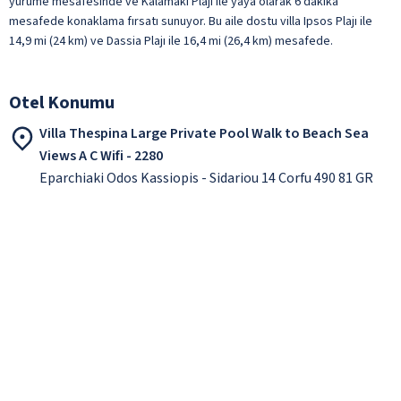
yürüme mesafesinde ve Kalamaki Plajı ile yaya olarak 6 dakika
mesafede konaklama fırsatı sunuyor. Bu aile dostu villa Ipsos Plajı ile
14,9 mi (24 km) ve Dassia Plajı ile 16,4 mi (26,4 km) mesafede.
Otel Konumu
Villa Thespina Large Private Pool Walk to Beach Sea
Views A C Wifi - 2280
Eparchiaki Odos Kassiopis - Sidariou 14 Corfu 490 81 GR