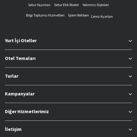
Setur Yayınları
Setur Etik İlkeler
Yatırımcı İlişkileri
Bilgi Toplumu Hizmetleri
İşlem Rehberi
Çerez Ayarları
Yurt İçi Oteller
Otel Temaları
Turlar
Kampanyalar
Diğer Hizmetlerimiz
İletişim