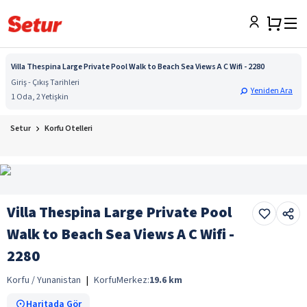
Villa Thespina Large Private Pool Walk to Beach Sea Views A C Wifi - 2280
Giriş - Çıkış Tarihleri
Yeniden Ara
1 Oda, 2 Yetişkin
Setur
Korfu Otelleri
Villa Thespina Large Private Pool
Walk to Beach Sea Views A C Wifi -
2280
Korfu / Yunanistan
|
Korfu
Merkez:
19.6
km
Haritada Gör