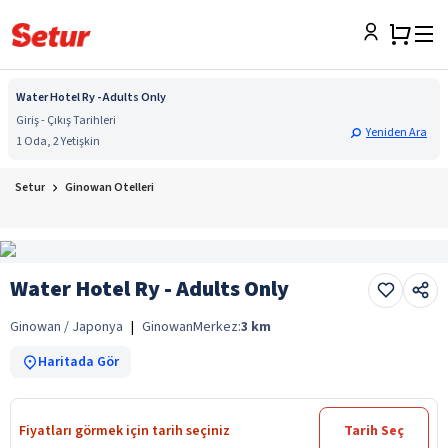
Water Hotel Ry - Adults Only
Giriş - Çıkış Tarihleri
Yeniden Ara
1 Oda, 2 Yetişkin
Setur
Ginowan Otelleri
Water Hotel Ry - Adults Only
Ginowan / Japonya
|
Ginowan
Merkez:
3
km
Haritada Gör
Fiyatları görmek için tarih seçiniz
Tarih Seç