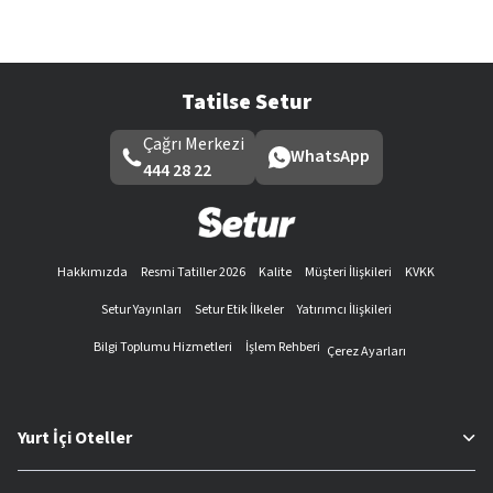
Tatilse Setur
Çağrı Merkezi
WhatsApp
444 28 22
Hakkımızda
Resmi Tatiller 2026
Kalite
Müşteri İlişkileri
KVKK
Setur Yayınları
Setur Etik İlkeler
Yatırımcı İlişkileri
Bilgi Toplumu Hizmetleri
İşlem Rehberi
Çerez Ayarları
Yurt İçi Oteller