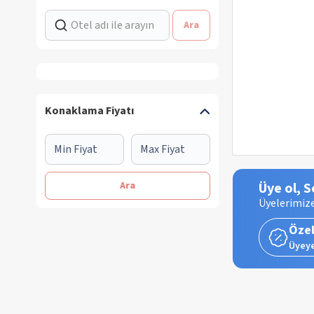
Ara
Konaklama Fiyatı
Ara
Üye ol, S
Üyelerimize
Özel
Üyeye