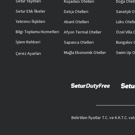
Setur Yayınları
Kuşadası Otelleri
Doğa Otell
Setur Etik İlkeler
Datça Otelleri
Sanatçılı O
Yatırımcı İlişkileri
Abant Otelleri
Lüks Otell
Bilgi Toplumu Hizmetleri
Afyon Termal Oteller
Özel Villa
İşlem Rehberi
Sapanca Otelleri
Bungalov O
Muğla Ekonomik Oteller
Swim Up O
Çerez Ayarları
Belirtilen fiyatlar T.C. ve K.K.T.C. 