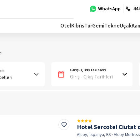
WhatsApp
444
Otel
Kıbrıs
Tur
Gemi
Tekne
Uçak
Ka
i
Giriş - Çıkış Tarihleri
num
Giriş - Çıkış Tarihleri
Hotel Sercotel Ciutat d
Alcoy, İspanya, ES
· Alcoy
Merkez