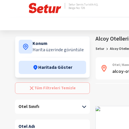
Setur Servis Turistik A.Ş.
Belge No: 728
Alcoy Otelleri
Konum
Setur
Alcoy Oteller
Harita üzerinde görüntüle
Otel / Ko
Haritada Göster
Tüm Filtreleri Temizle
Otel Sınıfı
Otel Adı