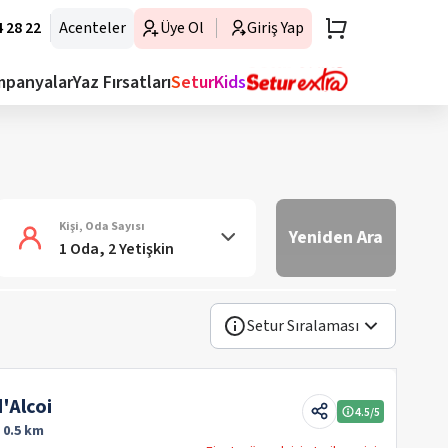
 28 22
Acenteler
Üye Ol
Giriş Yap
mpanyalar
Yaz Fırsatları
SeturKids
Kişi, Oda Sayısı
Yeniden Ara
1 Oda, 2 Yetişkin
Setur Sıralaması
'Alcoi
4.5
/5
:
0.5 km