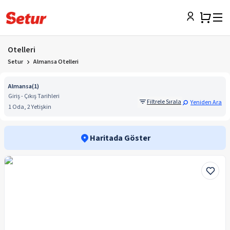
Otelleri
Setur
Almansa Otelleri
Almansa
(
1
)
Giriş - Çıkış Tarihleri
Filtrele Sırala
Yeniden Ara
1 Oda, 2 Yetişkin
Haritada Göster