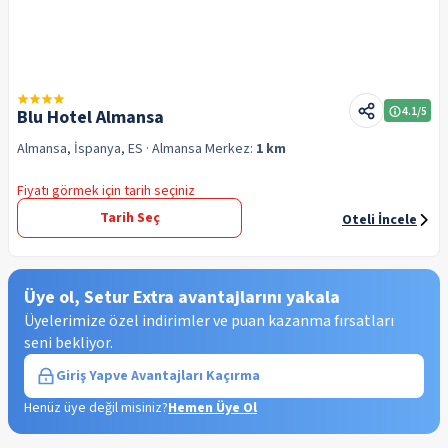
4.1
/5
Blu Hotel Almansa
Almansa, İspanya, ES
· Almansa
Merkez:
1 km
Fiyatı görmek için tarih seçiniz
Tarih Seç
Oteli İncele
Üye ol, Setur Extra avantajlarını yakala
Üyelerimize özel indirimler ve puan kazanma fırsatları
seni bekliyor.
Giriş Yap
ve Avantajları Kaçırma
Henüz üye değil misiniz?
Hemen Üye Ol