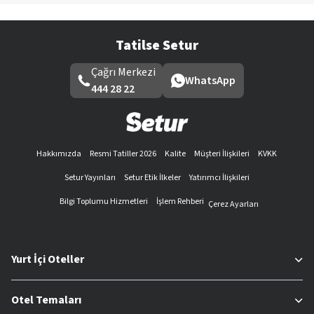
Tatilse Setur
Çağrı Merkezi
WhatsApp
444 28 22
Hakkımızda
Resmi Tatiller 2026
Kalite
Müşteri İlişkileri
KVKK
Setur Yayınları
Setur Etik İlkeler
Yatırımcı İlişkileri
Bilgi Toplumu Hizmetleri
İşlem Rehberi
Çerez Ayarları
Yurt İçi Oteller
Otel Temaları