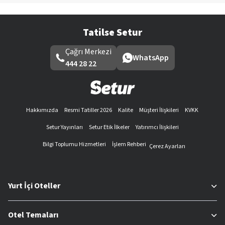
Tatilse Setur
Çağrı Merkezi
WhatsApp
444 28 22
Hakkımızda
Resmi Tatiller 2026
Kalite
Müşteri İlişkileri
KVKK
Setur Yayınları
Setur Etik İlkeler
Yatırımcı İlişkileri
Bilgi Toplumu Hizmetleri
İşlem Rehberi
Çerez Ayarları
Yurt İçi Oteller
Otel Temaları