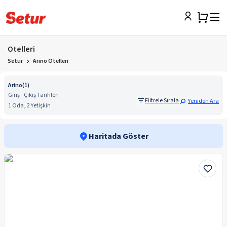
Otelleri
Setur
Arino Otelleri
Arino
(
1
)
Giriş - Çıkış Tarihleri
Filtrele Sırala
Yeniden Ara
1 Oda, 2 Yetişkin
Haritada Göster