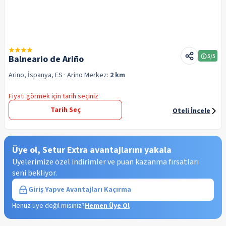
5
/5
Balneario de Ariño
Arino, İspanya, ES
· Arino
Merkez:
2 km
Fiyatı görmek için tarih seçiniz
Tarih Seç
Oteli İncele
Üye ol, Setur Extra avantajlarını yakala
Üyelerimize özel indirimler ve puan kazanma fırsatları
seni bekliyor.
Giriş Yap
ve Avantajları Kaçırma
Henüz üye değil misiniz?
Hemen Üye Ol