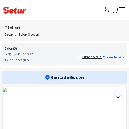
Otelleri
Setur
Bakar Otelleri
Bakar
(
3
)
Giriş - Çıkış Tarihleri
Filtrele Sırala
Yeniden Ara
1 Oda, 2 Yetişkin
Haritada Göster