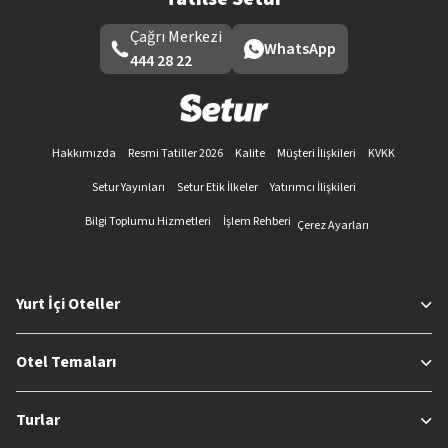
Çağrı Merkezi
WhatsApp
444 28 22
Hakkımızda
Resmi Tatiller 2026
Kalite
Müşteri İlişkileri
KVKK
Setur Yayınları
Setur Etik İlkeler
Yatırımcı İlişkileri
Bilgi Toplumu Hizmetleri
İşlem Rehberi
Çerez Ayarları
Yurt İçi Oteller
Otel Temaları
Turlar