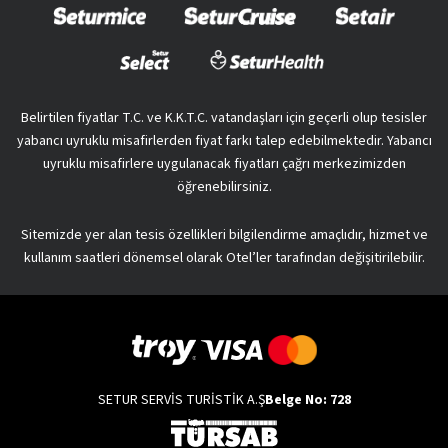
Belirtilen fiyatlar T.C. ve K.K.T.C. vatandaşları için geçerli olup tesisler
yabancı uyruklu misafirlerden fiyat farkı talep edebilmektedir. Yabancı
uyruklu misafirlere uygulanacak fiyatları çağrı merkezimizden
öğrenebilirsiniz.
Sitemizde yer alan tesis özellikleri bilgilendirme amaçlıdır, hizmet ve
kullanım saatleri dönemsel olarak Otel’ler tarafından değişitirilebilir.
SETUR SERVİS TURİSTİK A.Ş
Belge No: 728