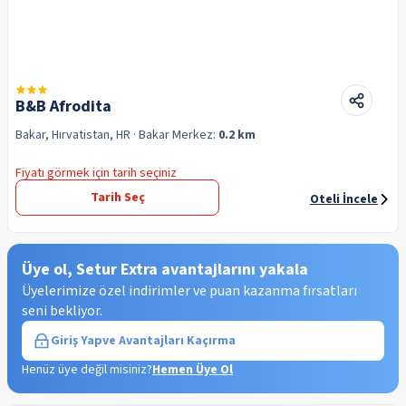
B&B Afrodita
Bakar, Hırvatistan, HR
· Bakar
Merkez:
0.2 km
Fiyatı görmek için tarih seçiniz
Tarih Seç
Oteli İncele
Üye ol, Setur Extra avantajlarını yakala
Üyelerimize özel indirimler ve puan kazanma fırsatları
seni bekliyor.
Giriş Yap
ve Avantajları Kaçırma
Henüz üye değil misiniz?
Hemen Üye Ol