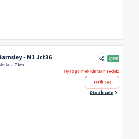
Barnsley - M1 Jct36
5
/5
Merkez:
7 km
Fiyatı görmek için tarih seçiniz
Tarih Seç
Oteli İncele