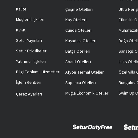
Kalite
Çeşme Otelleri
Ultra Her Ş
Müşteri İlişkileri
Kaş Otelleri
Etkinlikli O
KVKK
Cunda Otelleri
Muhafazak
Setur Yayınları
Kuşadası Otelleri
Doğa Otell
Setur Etik İlkeler
Datça Otelleri
Sanatçılı O
Yatırımcı İlişkileri
Abant Otelleri
Lüks Otell
Bilgi Toplumu Hizmetleri
Afyon Termal Oteller
Özel Villa
İşlem Rehberi
Sapanca Otelleri
Bungalov O
Muğla Ekonomik Oteller
Swim Up O
Çerez Ayarları