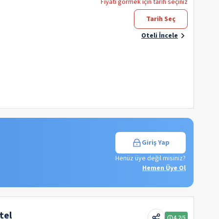
Fiyatı görmek için tarih seçiniz
Tarih Seç
Oteli İncele
Giriş Yap
Henüz üye değil misiniz?
Hemen Üye Ol
tel
4.2
/5