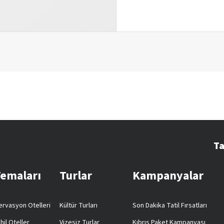
Ta
Temaları
Turlar
Kampanyalar
rvasyon Otelleri
Kültür Turları
Son Dakika Tatil Fırsatları
hil Oteller
Vizesiz Turlar
Kıbrıs Paket Kampanyası