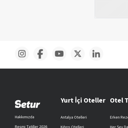
Yurt İçi Oteller
Otel 
Hakkımızda
Antalya Otelleri
Erken Reze
Resmi Tatiller 2026
Kıbrıs Otelleri
Her Şey Da