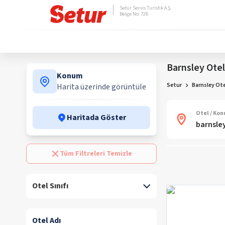
Setur Servis Turistik A.Ş.
Belge No: 728
Barnsley Otel
Konum
Setur
Barnsley Ote
Harita üzerinde görüntüle
Otel / Ko
Haritada Göster
Tüm Filtreleri Temizle
Otel Sınıfı
Otel Adı