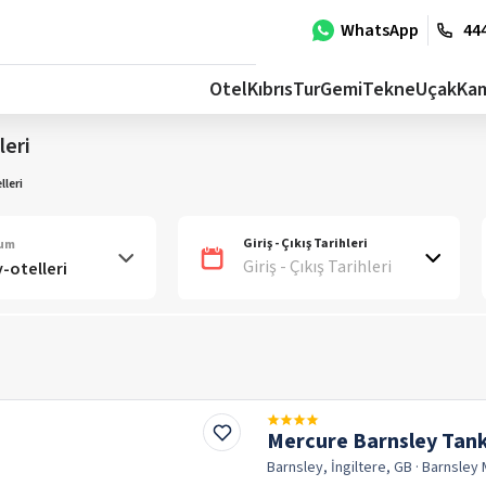
WhatsApp
444
Otel
Kıbrıs
Tur
Gemi
Tekne
Uçak
Ka
leri
lleri
Giriş - Çıkış Tarihleri
num
Giriş - Çıkış Tarihleri
Mercure Barnsley Tank
Barnsley, İngiltere, GB
· Barnsley