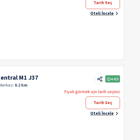
Tarih Seç
Oteli İncele
Central M1 J37
4.4
/5
Merkez:
0.2 km
Fiyatı görmek için tarih seçiniz
Tarih Seç
Oteli İncele