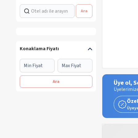
Ara
Konaklama Fiyatı
Ara
Üye ol, S
Üyelerimize
Özel
Üyeye