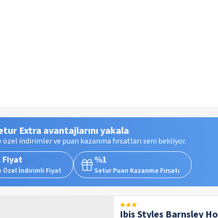
etur Extra avantajlarını yakala
 özel indirimler ve puan kazanma fırsatları seni bekliyor.
 Fiyat
%1
 Özel İndirimli Fiyat
Setur Puan Kazanma Fırsatı
Ibis Styles Barnsley Ho