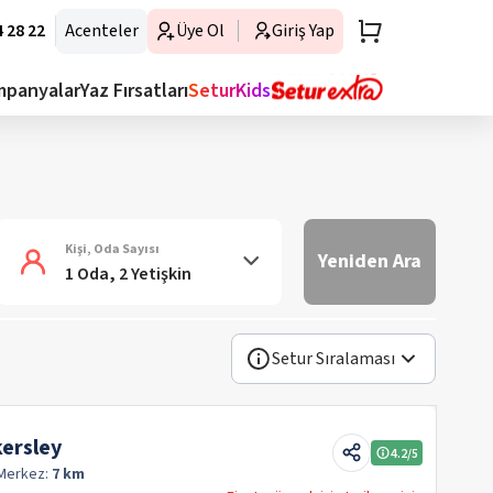
 28 22
Acenteler
Üye Ol
Giriş Yap
mpanyalar
Yaz Fırsatları
SeturKids
Kişi, Oda Sayısı
Yeniden Ara
1 Oda, 2 Yetişkin
Setur Sıralaması
ersley
4.2
/5
Merkez:
7 km