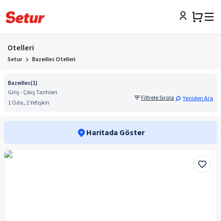
Otelleri
Setur
Bazeilles Otelleri
Bazeilles
(
1
)
Giriş - Çıkış Tarihleri
Filtrele Sırala
Yeniden Ara
1 Oda, 2 Yetişkin
Haritada Göster