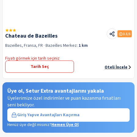
3.5
/5
Chateau de Bazeilles
Bazeilles, Fransa, FR
· Bazeilles
Merkez:
1 km
Fiyatı görmek için tarih seçiniz
Tarih Seç
Oteli İncele
Üye ol, Setur Extra avantajlarını yakala
Üyelerimize özel indirimler ve puan kazanma fırsatları
seni bekliyor.
Giriş Yap
ve Avantajları Kaçırma
Henüz üye değil misiniz?
Hemen Üye Ol