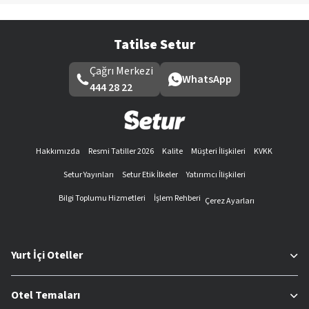
Tatilse Setur
Çağrı Merkezi
WhatsApp
444 28 22
Hakkımızda
Resmi Tatiller 2026
Kalite
Müşteri İlişkileri
KVKK
Setur Yayınları
Setur Etik İlkeler
Yatırımcı İlişkileri
Bilgi Toplumu Hizmetleri
İşlem Rehberi
Çerez Ayarları
Yurt İçi Oteller
Otel Temaları