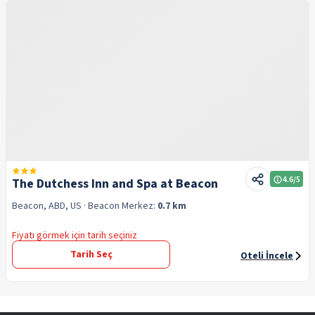
4.6
/5
The Dutchess Inn and Spa at Beacon
Beacon, ABD, US
· Beacon
Merkez:
0.7 km
Fiyatı görmek için tarih seçiniz
Tarih Seç
Oteli İncele