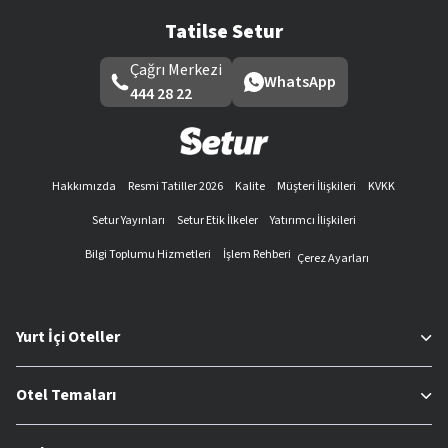
Tatilse Setur
Çağrı Merkezi
WhatsApp
444 28 22
Hakkımızda
Resmi Tatiller 2026
Kalite
Müşteri İlişkileri
KVKK
Setur Yayınları
Setur Etik İlkeler
Yatırımcı İlişkileri
Bilgi Toplumu Hizmetleri
İşlem Rehberi
Çerez Ayarları
Yurt İçi Oteller
Otel Temaları