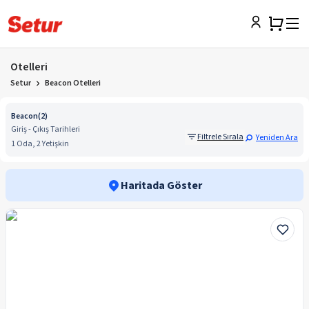
Otelleri
Setur
Beacon Otelleri
Beacon
(
2
)
Giriş - Çıkış Tarihleri
Filtrele Sırala
Yeniden Ara
1 Oda, 2 Yetişkin
Haritada Göster