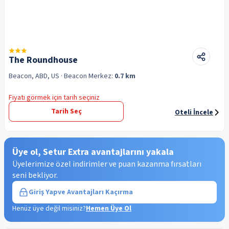
The Roundhouse
Beacon, ABD, US
· Beacon
Merkez:
0.7 km
Fiyatı görmek için tarih seçiniz
Tarih Seç
Oteli İncele
Üye ol, Setur Extra avantajlarını yakala
Üyelerimize özel indirimler ve puan kazanma fırsatları
seni bekliyor.
Giriş Yap
ve Avantajları Kaçırma
Henüz üye değil misiniz?
Hemen Üye Ol