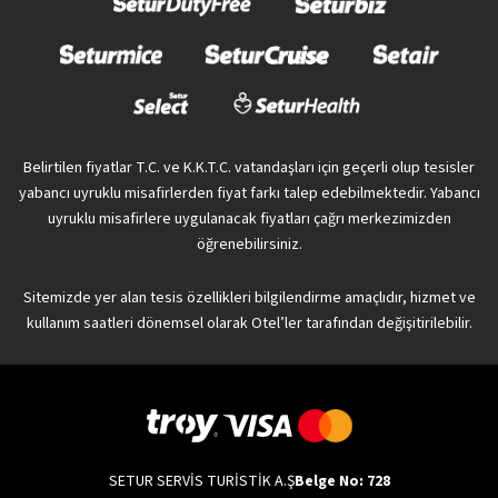
Belirtilen fiyatlar T.C. ve K.K.T.C. vatandaşları için geçerli olup tesisler
yabancı uyruklu misafirlerden fiyat farkı talep edebilmektedir. Yabancı
uyruklu misafirlere uygulanacak fiyatları çağrı merkezimizden
öğrenebilirsiniz.
Sitemizde yer alan tesis özellikleri bilgilendirme amaçlıdır, hizmet ve
kullanım saatleri dönemsel olarak Otel’ler tarafından değişitirilebilir.
SETUR SERVİS TURİSTİK A.Ş
Belge No: 728