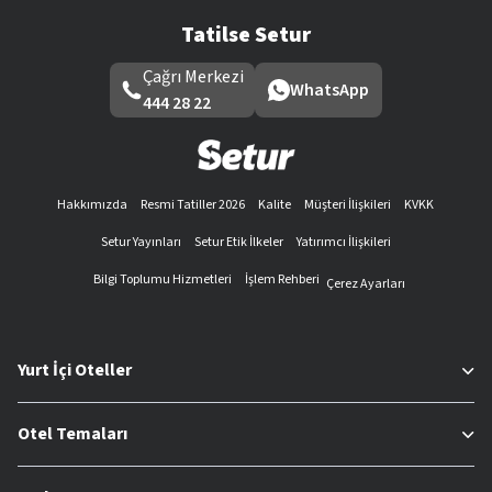
Tatilse Setur
Çağrı Merkezi
WhatsApp
444 28 22
Hakkımızda
Resmi Tatiller 2026
Kalite
Müşteri İlişkileri
KVKK
Setur Yayınları
Setur Etik İlkeler
Yatırımcı İlişkileri
Bilgi Toplumu Hizmetleri
İşlem Rehberi
Çerez Ayarları
Yurt İçi Oteller
Otel Temaları