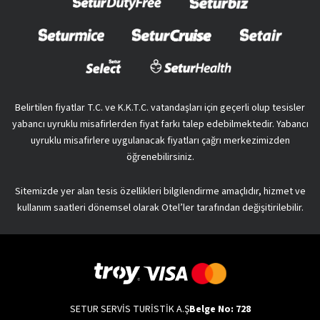
Belirtilen fiyatlar T.C. ve K.K.T.C. vatandaşları için geçerli olup tesisler
yabancı uyruklu misafirlerden fiyat farkı talep edebilmektedir. Yabancı
uyruklu misafirlere uygulanacak fiyatları çağrı merkezimizden
öğrenebilirsiniz.
Sitemizde yer alan tesis özellikleri bilgilendirme amaçlıdır, hizmet ve
kullanım saatleri dönemsel olarak Otel’ler tarafından değişitirilebilir.
SETUR SERVİS TURİSTİK A.Ş
Belge No: 728