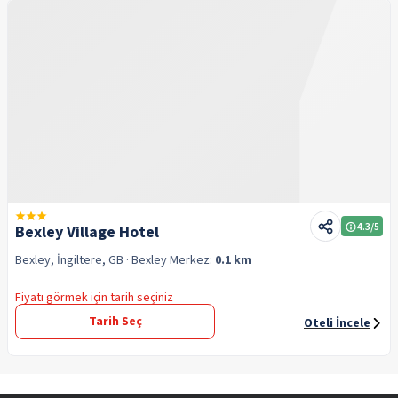
4.3
/5
Bexley Village Hotel
Bexley, İngiltere, GB
· Bexley
Merkez:
0.1 km
Fiyatı görmek için tarih seçiniz
Tarih Seç
Oteli İncele