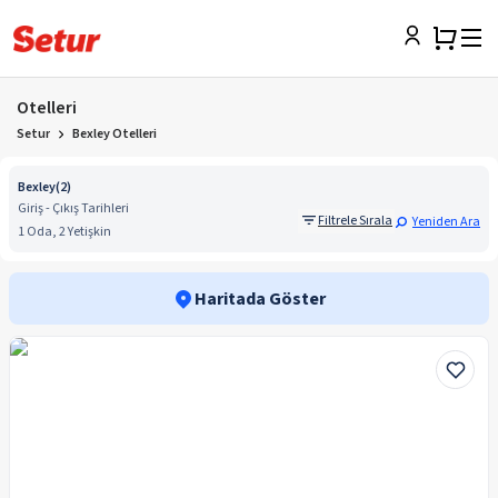
Otelleri
Setur
Bexley Otelleri
Bexley
(
2
)
Giriş - Çıkış Tarihleri
Filtrele Sırala
Yeniden Ara
1 Oda, 2 Yetişkin
Haritada Göster