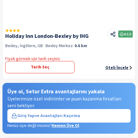
4.5
/5
Holiday Inn London-Bexley by IHG
Bexley, İngiltere, GB
· Bexley
Merkez:
0.6 km
Fiyatı görmek için tarih seçiniz
Tarih Seç
Oteli İncele
Üye ol, Setur Extra avantajlarını yakala
Üyelerimize özel indirimler ve puan kazanma fırsatları
seni bekliyor.
Giriş Yap
ve Avantajları Kaçırma
Henüz üye değil misiniz?
Hemen Üye Ol