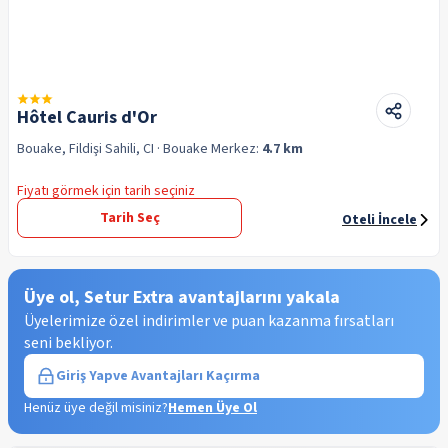
Hôtel Cauris d'Or
Bouake, Fildişi Sahili, CI
· Bouake
Merkez:
4.7 km
Fiyatı görmek için tarih seçiniz
Tarih Seç
Oteli İncele
Üye ol, Setur Extra avantajlarını yakala
Üyelerimize özel indirimler ve puan kazanma fırsatları
seni bekliyor.
Giriş Yap
ve Avantajları Kaçırma
Henüz üye değil misiniz?
Hemen Üye Ol