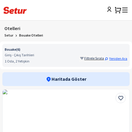
Otelleri
Setur
Bouake Otelleri
Bouake
(
6
)
Giriş - Çıkış Tarihleri
Filtrele Sırala
Yeniden Ara
1 Oda, 2 Yetişkin
Haritada Göster