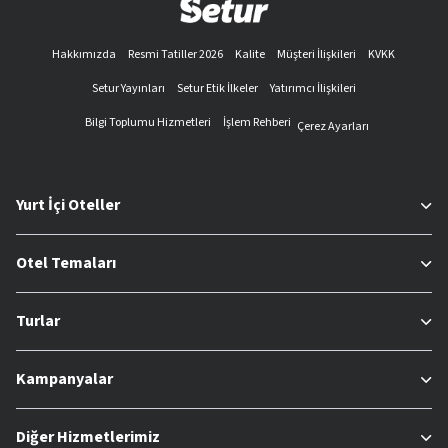
Hakkımızda
Resmi Tatiller 2026
Kalite
Müşteri İlişkileri
KVKK
Setur Yayınları
Setur Etik İlkeler
Yatırımcı İlişkileri
Bilgi Toplumu Hizmetleri
İşlem Rehberi
Çerez Ayarları
Yurt İçi Oteller
Otel Temaları
Turlar
Kampanyalar
Diğer Hizmetlerimiz