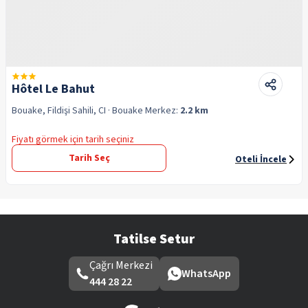
Hôtel Le Bahut
Bouake, Fildişi Sahili, CI
· Bouake
Merkez:
2.2 km
Fiyatı görmek için tarih seçiniz
Tarih Seç
Oteli İncele
Tatilse Setur
Çağrı Merkezi
WhatsApp
444 28 22