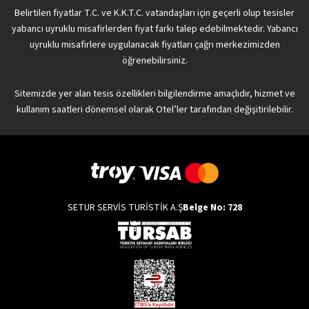
Belirtilen fiyatlar T.C. ve K.K.T.C. vatandaşları için geçerli olup tesisler
yabancı uyruklu misafirlerden fiyat farkı talep edebilmektedir. Yabancı
uyruklu misafirlere uygulanacak fiyatları çağrı merkezimizden
öğrenebilirsiniz.
Sitemizde yer alan tesis özellikleri bilgilendirme amaçlıdır, hizmet ve
kullanım saatleri dönemsel olarak Otel’ler tarafından değişitirilebilir.
SETUR SERVİS TURİSTİK A.Ş
Belge No: 728