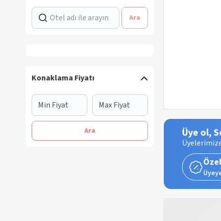
Ara
Konaklama Fiyatı
Ara
Üye ol, S
Üyelerimize
Özel
Üyeye