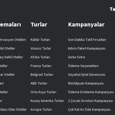
Ta
Temaları
Turlar
Kampanyalar
rvasyon Otelleri
Kültür Turları
Son Dakika Tatil Fırsatları
hil Oteller
Vizesiz Turlar
Kıbrıs Paket Kampanyası
ey Dahil Oteller
Afrika Turları
Setur Extra
teller
Fransa Turları
Ödeme Seçenekleri
ar Oteller
Belgrad Turları
Seyahat İptal Güvencesi
eri
ABD Turları
Worldpuan Kampanyası
teller
Orta Asya Turları
Ödeme Erteleme Kampanyası
er
Kuzey Amerika Turları
2 Çocuk Ücretsiz Kampanyası
 Odası Olan Oteller
Avrupa Turları
Çok Kal Az Öde Kampanyası