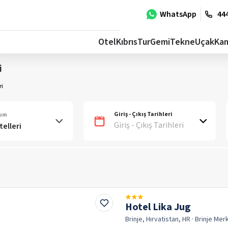
WhatsApp
444
Otel
Kıbrıs
Tur
Gemi
Tekne
Uçak
Ka
i
ri
Giriş - Çıkış Tarihleri
num
Giriş - Çıkış Tarihleri
Hotel Lika Jug
Brinje, Hırvatistan, HR
· Brinje
Mer