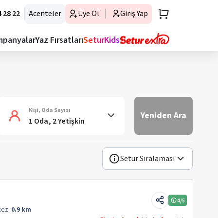
 28 22
Acenteler
Üye Ol
Giriş Yap
mpanyalar
Yaz Fırsatları
SeturKids
Kişi, Oda Sayısı
Yeniden Ara
1 Oda, 2 Yetişkin
Setur Sıralaması
4
/5
kez:
0.9 km