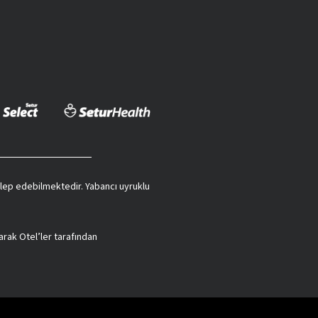
 talep edebilmektedir. Yabancı uyruklu
arak Otel’ler tarafından