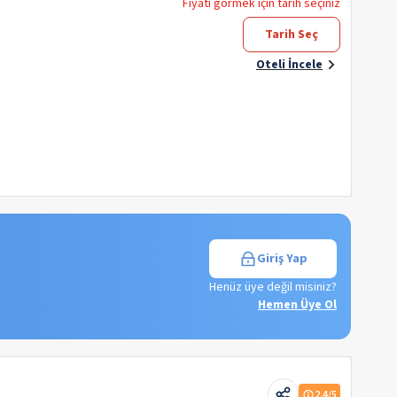
Fiyatı görmek için tarih seçiniz
Tarih Seç
Oteli İncele
Giriş Yap
Henüz üye değil misiniz?
Hemen Üye Ol
2.4
/5