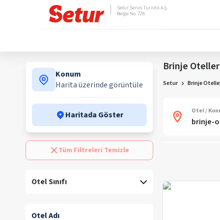
Setur Servis Turistik A.Ş.
Belge No: 728
Brinje Oteller
Konum
Setur
Brinje Otelle
Harita üzerinde görüntüle
Otel / Ko
Haritada Göster
Tüm Filtreleri Temizle
Otel Sınıfı
Otel Adı