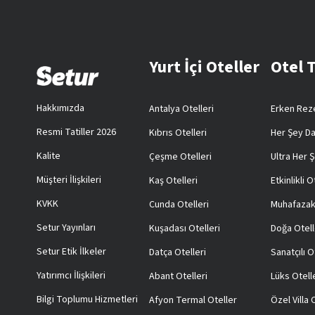
Yurt İçi Oteller
Otel 
Hakkımızda
Antalya Otelleri
Erken Reze
Resmi Tatiller 2026
Kıbrıs Otelleri
Her Şey Da
Kalite
Çeşme Otelleri
Ultra Her Ş
Müşteri İlişkileri
Kaş Otelleri
Etkinlikli O
KVKK
Cunda Otelleri
Muhafazak
Setur Yayınları
Kuşadası Otelleri
Doğa Otell
Setur Etik İlkeler
Datça Otelleri
Sanatçılı O
Yatırımcı İlişkileri
Abant Otelleri
Lüks Otell
Bilgi Toplumu Hizmetleri
Afyon Termal Oteller
Özel Villa