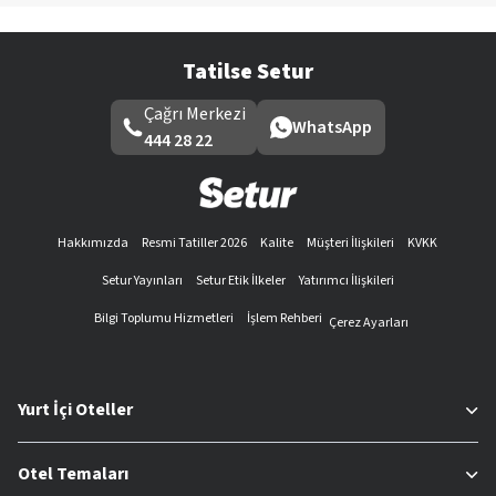
Tatilse Setur
Çağrı Merkezi
WhatsApp
444 28 22
Hakkımızda
Resmi Tatiller 2026
Kalite
Müşteri İlişkileri
KVKK
Setur Yayınları
Setur Etik İlkeler
Yatırımcı İlişkileri
Bilgi Toplumu Hizmetleri
İşlem Rehberi
Çerez Ayarları
Yurt İçi Oteller
Otel Temaları