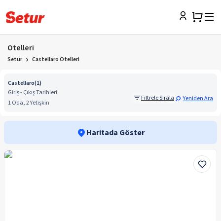
Otelleri
Setur
Castellaro Otelleri
Castellaro
(
1
)
Giriş - Çıkış Tarihleri
Filtrele Sırala
Yeniden Ara
1 Oda, 2 Yetişkin
Haritada Göster