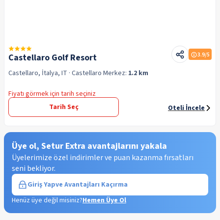
3.9
/5
Castellaro Golf Resort
Castellaro, İtalya, IT
· Castellaro
Merkez:
1.2 km
Fiyatı görmek için tarih seçiniz
Tarih Seç
Oteli İncele
Üye ol, Setur Extra avantajlarını yakala
Üyelerimize özel indirimler ve puan kazanma fırsatları
seni bekliyor.
Giriş Yap
ve Avantajları Kaçırma
Henüz üye değil misiniz?
Hemen Üye Ol