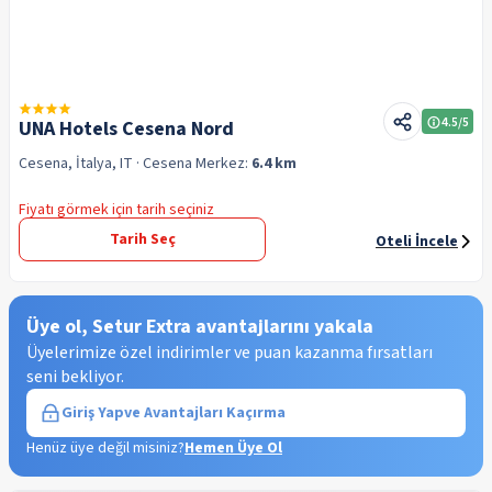
4.5
/5
UNA Hotels Cesena Nord
Cesena, İtalya, IT
· Cesena
Merkez:
6.4 km
Fiyatı görmek için tarih seçiniz
Tarih Seç
Oteli İncele
Üye ol, Setur Extra avantajlarını yakala
Üyelerimize özel indirimler ve puan kazanma fırsatları
seni bekliyor.
Giriş Yap
ve Avantajları Kaçırma
Henüz üye değil misiniz?
Hemen Üye Ol