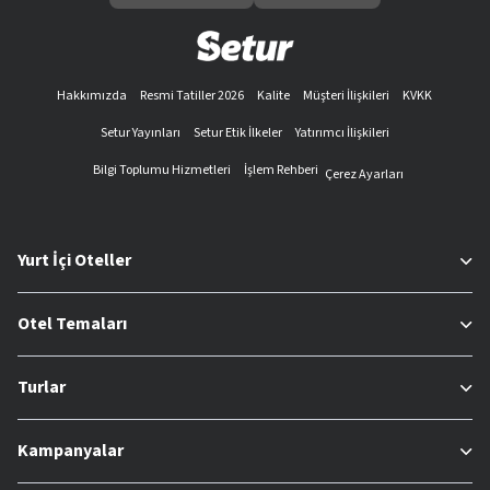
Hakkımızda
Resmi Tatiller 2026
Kalite
Müşteri İlişkileri
KVKK
Setur Yayınları
Setur Etik İlkeler
Yatırımcı İlişkileri
Bilgi Toplumu Hizmetleri
İşlem Rehberi
Çerez Ayarları
Yurt İçi Oteller
Otel Temaları
Turlar
Kampanyalar