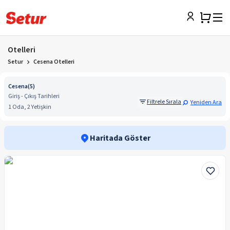
Otelleri
Setur
Cesena Otelleri
Cesena
(
5
)
Giriş - Çıkış Tarihleri
Filtrele Sırala
Yeniden Ara
1 Oda, 2 Yetişkin
Haritada Göster