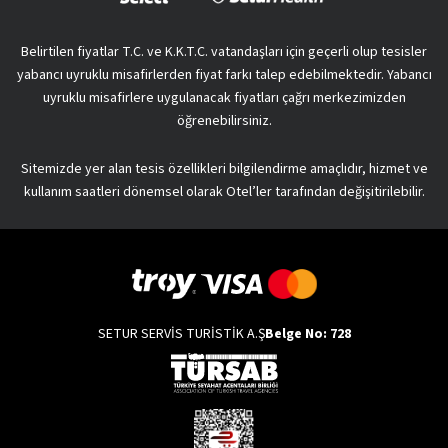
Belirtilen fiyatlar T.C. ve K.K.T.C. vatandaşları için geçerli olup tesisler
yabancı uyruklu misafirlerden fiyat farkı talep edebilmektedir. Yabancı
uyruklu misafirlere uygulanacak fiyatları çağrı merkezimizden
öğrenebilirsiniz.
Sitemizde yer alan tesis özellikleri bilgilendirme amaçlıdır, hizmet ve
kullanım saatleri dönemsel olarak Otel’ler tarafından değişitirilebilir.
SETUR SERVİS TURİSTİK A.Ş
Belge No: 728