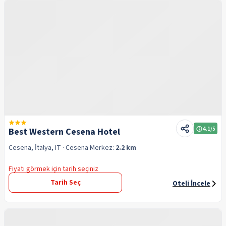
4.1
/5
Best Western Cesena Hotel
Cesena, İtalya, IT
· Cesena
Merkez:
2.2 km
Fiyatı görmek için tarih seçiniz
Tarih Seç
Oteli İncele