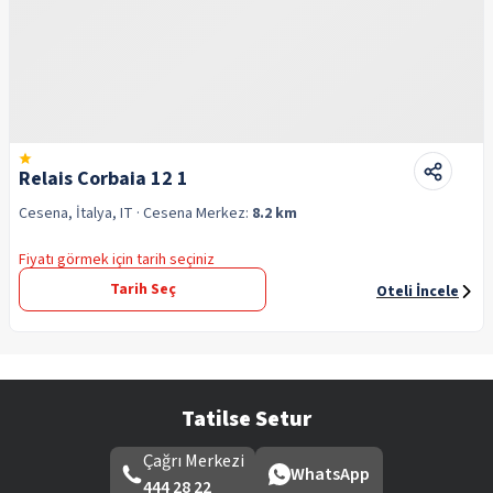
Relais Corbaia 12 1
Cesena, İtalya, IT
· Cesena
Merkez:
8.2 km
Fiyatı görmek için tarih seçiniz
Tarih Seç
Oteli İncele
Tatilse Setur
Çağrı Merkezi
WhatsApp
444 28 22