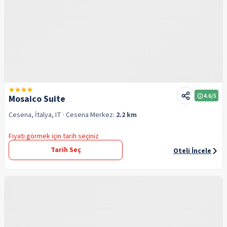
4.6
/5
Mosaico Suite
Cesena, İtalya, IT
· Cesena
Merkez:
2.2 km
Fiyatı görmek için tarih seçiniz
Tarih Seç
Oteli İncele