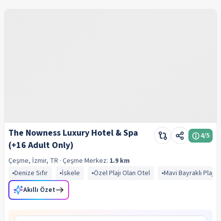
The Nowness Luxury Hotel & Spa
4
/5
(+16 Adult Only)
Çeşme, İzmir, TR
· Çeşme
Merkez:
1.9 km
Denize Sıfır
İskele
Özel Plajı Olan Otel
Mavi Bayraklı Plaj
Akıllı Özet