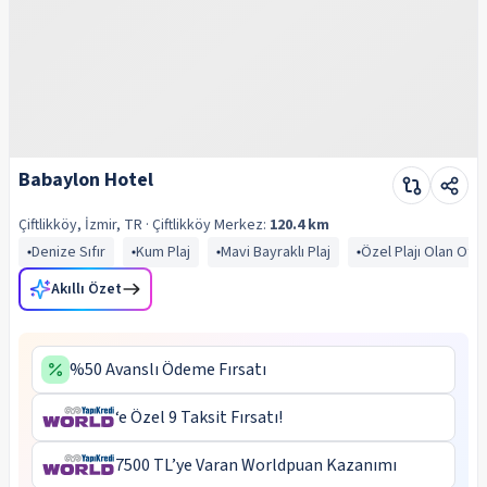
Babaylon Hotel
Çiftlikköy, İzmir, TR
· Çiftlikköy
Merkez:
120.4 km
Denize Sıfır
Kum Plaj
Mavi Bayraklı Plaj
Özel Plajı Olan Otel
Akıllı Özet
%50 Avanslı Ödeme Fırsatı
‘e Özel 9 Taksit Fırsatı!
7500 TL’ye Varan Worldpuan Kazanımı