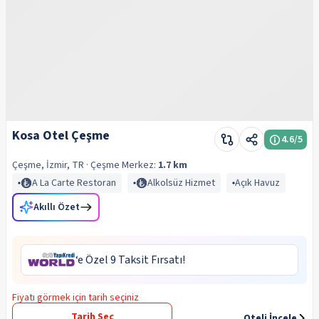
Kosa Otel Çeşme
4.6
/5
Çeşme, İzmir, TR
· Çeşme
Merkez:
1.7 km
A La Carte Restoran
Alkolsüz Hizmet
Açık Havuz
Akıllı Özet
‘e Özel 9 Taksit Fırsatı!
Fiyatı görmek için tarih seçiniz
Tarih Seç
Oteli İncele