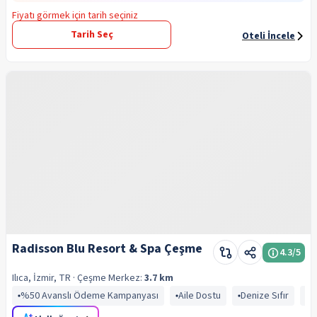
Fiyatı görmek için tarih seçiniz
Tarih Seç
Oteli İncele
Radisson Blu Resort & Spa Çeşme
4.3
/5
Ilıca, İzmir, TR
· Çeşme
Merkez:
3.7 km
%50 Avanslı Ödeme Kampanyası
Aile Dostu
Denize Sıfır
K