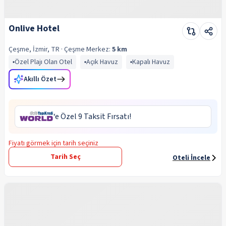
Onlive Hotel
Çeşme, İzmir, TR
· Çeşme
Merkez:
5 km
Özel Plajı Olan Otel
Açık Havuz
Kapalı Havuz
Akıllı Özet
‘e Özel 9 Taksit Fırsatı!
Fiyatı görmek için tarih seçiniz
Tarih Seç
Oteli İncele