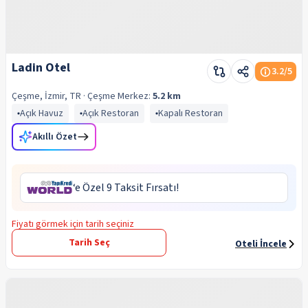
Ladin Otel
3.2
/5
Çeşme, İzmir, TR
· Çeşme
Merkez:
5.2 km
Açık Havuz
Açık Restoran
Kapalı Restoran
Akıllı Özet
‘e Özel 9 Taksit Fırsatı!
Fiyatı görmek için tarih seçiniz
Tarih Seç
Oteli İncele