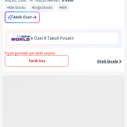
Alaçatı, İzmir, TR
· Alaçatı
Merkez:
0.4 km
Aile Dostu
Doğa Dostu
Wifi
Akıllı Özet
‘e Özel 9 Taksit Fırsatı!
Fiyatı görmek için tarih seçiniz
Tarih Seç
Oteli İncele