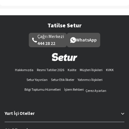
Tatilse Setur
Çağrı Merkezi
WhatsApp
444 28 22
Hakkımızda
Resmi Tatiller 2026
Kalite
Müşteri İlişkileri
KVKK
Setur Yayınları
Setur Etik İlkeler
Yatırımcı İlişkileri
Bilgi Toplumu Hizmetleri
İşlem Rehberi
Çerez Ayarları
Yurt İçi Oteller