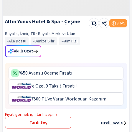
Altın Yunus Hotel & Spa - Çeşme
3.6
/5
Boyalık, İzmir, TR
· Boyalık
Merkez:
1 km
Aile Dostu
Denize Sıfır
Kum Plaj
Akıllı Özet
%50 Avanslı Ödeme Fırsatı
‘e Özel 9 Taksit Fırsatı!
7500 TL’ye Varan Worldpuan Kazanımı
Fiyatı görmek için tarih seçiniz
Tarih Seç
Oteli İncele