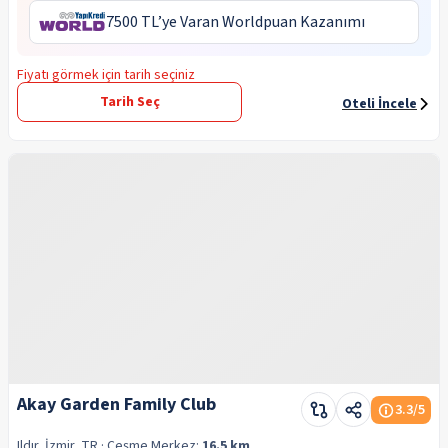
7500 TL’ye Varan Worldpuan Kazanımı
Fiyatı görmek için tarih seçiniz
Tarih Seç
Oteli İncele
Akay Garden Family Club
3.3
/5
Ildır, İzmir, TR
· Çeşme
Merkez:
16.5 km