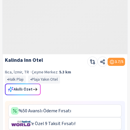
Kalinda Inn Otel
3.7
/5
Ilıca, İzmir, TR
· Çeşme
Merkez:
5.3 km
Halk Plajı
Plaja Yakın Otel
Akıllı Özet
%50 Avanslı Ödeme Fırsatı
‘e Özel 9 Taksit Fırsatı!