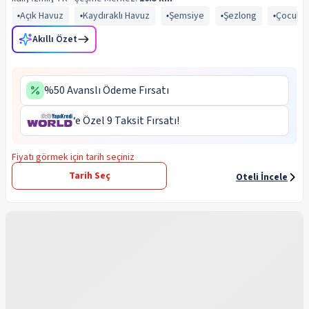
Açık Havuz
Kaydıraklı Havuz
Şemsiye
Şezlong
Çocuk 
Akıllı Özet
%50 Avanslı Ödeme Fırsatı
‘e Özel 9 Taksit Fırsatı!
Fiyatı görmek için tarih seçiniz
Tarih Seç
Oteli İncele