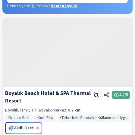
Henüz üye değil misiniz?
Hemen Üye Ol
Boyalık Beach Hotel & SPA Thermal
4.2
/5
Resort
Boyalık, İzmir, TR
· Boyalık
Merkez:
0.7 km
Denize Sıfır
Kum Plaj
Tekerlekli Sandalye Kullanımına Uygun
Akıllı Özet