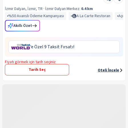
İzmir Dalyan, İzmir, TR
· İzmir Dalyan
Merkez:
0.4 km
%50 Avanslı Ödeme Kampanyası
A La Carte Restoran
Açık 
Akıllı Özet
‘e Özel 9 Taksit Fırsatı!
Fiyatı görmek için tarih seçiniz
Tarih Seç
Oteli İncele