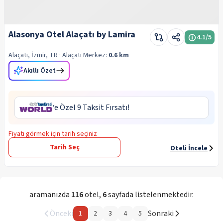
Alasonya Otel Alaçatı by Lamira
4.1
/5
Alaçatı, İzmir, TR
· Alaçatı
Merkez:
0.6 km
Akıllı Özet
‘e Özel 9 Taksit Fırsatı!
Fiyatı görmek için tarih seçiniz
Tarih Seç
Oteli İncele
aramanızda
116
otel
,
6
sayfada listelenmektedir.
Önceki
Sonraki
1
2
3
4
5