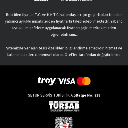
Belirtilen fiyatlar T.C. ve K.K.T.C. vatandaşları için geçerli olup tesisler
yabancı uyruklu misafirlerden fiyat farkı talep edebilmektedir. Yabancı
uyruklu misafirlere uygulanacak fiyatları çağrı merkezimizden
öğrenebilirsiniz.
Sitemizde yer alan tesis özellikleri bilgilendirme amaçlıdır, hizmet ve
kullanım saatleri dönemsel olarak Otel’ler tarafından değişitirilebilir.
SETUR SERVİS TURİSTİK A.Ş
Belge No: 728