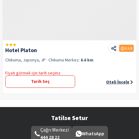
3.5
/5
Hotel Platon
Chikuma, Japonya, JP
· Chikuma
Merkez:
6.6 km
Fiyatı görmek için tarih seçiniz
Tarih Seç
Oteli İncele
Tatilse Setur
Çağrı Merkezi
WhatsApp
444 28 22