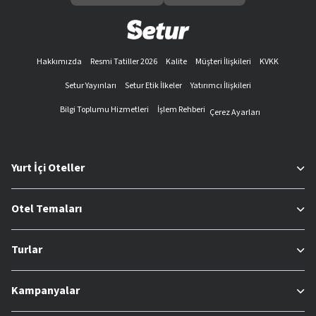
Hakkımızda
Resmi Tatiller 2026
Kalite
Müşteri İlişkileri
KVKK
Setur Yayınları
Setur Etik İlkeler
Yatırımcı İlişkileri
Bilgi Toplumu Hizmetleri
İşlem Rehberi
Çerez Ayarları
Yurt İçi Oteller
Otel Temaları
Turlar
Kampanyalar