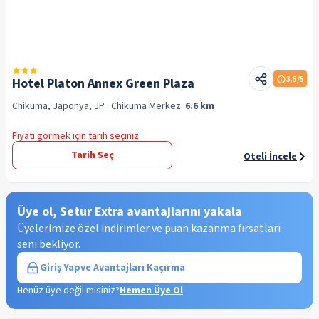
3.5
/5
Hotel Platon Annex Green Plaza
Chikuma, Japonya, JP
· Chikuma
Merkez:
6.6 km
Fiyatı görmek için tarih seçiniz
Tarih Seç
Oteli İncele
Üye ol, Setur Extra avantajlarını yakala
Üyelerimize özel indirimler ve puan kazanma fırsatları
seni bekliyor.
Giriş Yap
ve Avantajları Kaçırma
Henüz üye değil misiniz?
Hemen Üye Ol