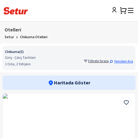
Otelleri
Setur
Chikuma Otelleri
Chikuma
(
5
)
Giriş - Çıkış Tarihleri
Filtrele Sırala
Yeniden Ara
1 Oda, 2 Yetişkin
Haritada Göster