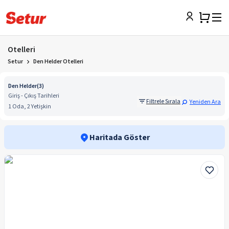
Otelleri
Setur
Den Helder Otelleri
Den Helder
(
3
)
Giriş - Çıkış Tarihleri
Filtrele Sırala
Yeniden Ara
1 Oda, 2 Yetişkin
Haritada Göster