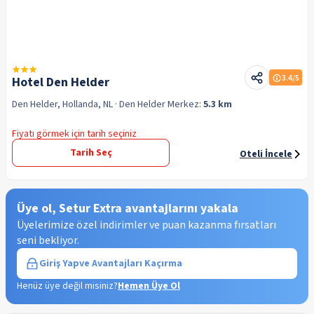
3.4
/5
Hotel Den Helder
Den Helder, Hollanda, NL
· Den Helder
Merkez:
5.3 km
Fiyatı görmek için tarih seçiniz
Tarih Seç
Oteli İncele
Üye ol, Setur Extra avantajlarını yakala
Üyelerimize özel indirimler ve puan kazanma fırsatları
seni bekliyor.
Giriş Yap
ve Avantajları Kaçırma
Henüz üye değil misiniz?
Hemen Üye Ol