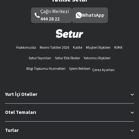
Çağrı Merkezi
WhatsApp
444 28 22
Hakkımızda
Resmi Tatiller 2026
Kalite
Müşteri İlişkileri
KVKK
Setur Yayınları
Setur Etik İlkeler
Yatırımcı İlişkileri
Bilgi Toplumu Hizmetleri
İşlem Rehberi
Çerez Ayarları
Yurt İçi Oteller
Otel Temaları
Turlar