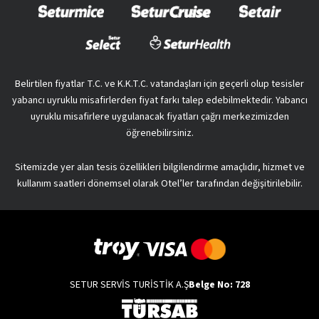
Belirtilen fiyatlar T.C. ve K.K.T.C. vatandaşları için geçerli olup tesisler
yabancı uyruklu misafirlerden fiyat farkı talep edebilmektedir. Yabancı
uyruklu misafirlere uygulanacak fiyatları çağrı merkezimizden
öğrenebilirsiniz.
Sitemizde yer alan tesis özellikleri bilgilendirme amaçlıdır, hizmet ve
kullanım saatleri dönemsel olarak Otel’ler tarafından değişitirilebilir.
SETUR SERVİS TURİSTİK A.Ş
Belge No: 728