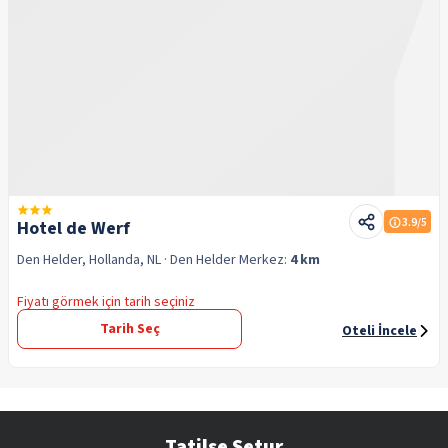
3.9
/5
Hotel de Werf
Den Helder, Hollanda, NL
· Den Helder
Merkez:
4 km
Fiyatı görmek için tarih seçiniz
Tarih Seç
Oteli İncele
Tatilse Setur