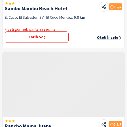
3.2
/5
Sambo Mambo Beach Hotel
El Cuco, El Salvador, SV
· El Cuco
Merkez:
0.8 km
Fiyatı görmek için tarih seçiniz
Tarih Seç
Oteli İncele
3.7
/5
Rancho Mama Juany