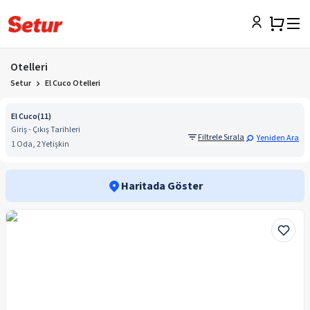
Otelleri
Setur
El Cuco Otelleri
El Cuco
(
11
)
Giriş - Çıkış Tarihleri
Filtrele Sırala
Yeniden Ara
1 Oda, 2 Yetişkin
Haritada Göster