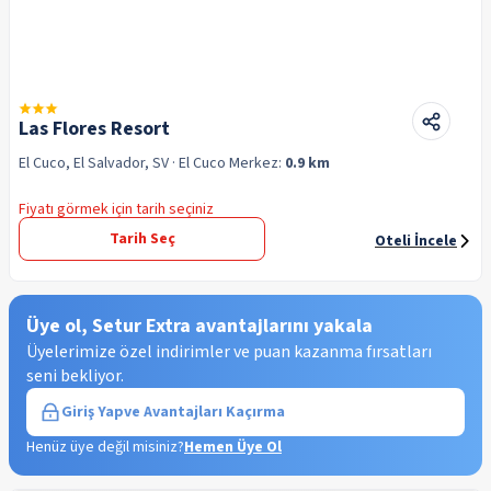
Las Flores Resort
El Cuco, El Salvador, SV
· El Cuco
Merkez:
0.9 km
Fiyatı görmek için tarih seçiniz
Tarih Seç
Oteli İncele
Üye ol, Setur Extra avantajlarını yakala
Üyelerimize özel indirimler ve puan kazanma fırsatları
seni bekliyor.
Giriş Yap
ve Avantajları Kaçırma
Henüz üye değil misiniz?
Hemen Üye Ol