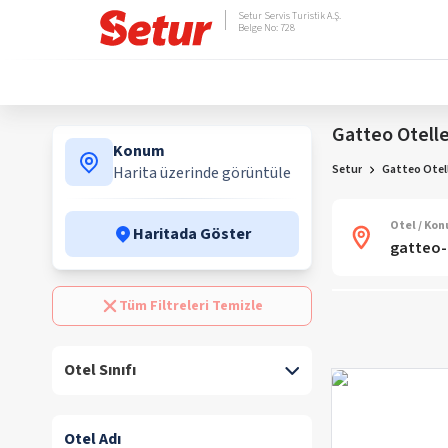
Setur Servis Turistik A.Ş.
Belge No: 728
Gatteo Otelle
Konum
Setur
Gatteo Otell
Harita üzerinde görüntüle
Otel / Ko
Haritada Göster
Tüm Filtreleri Temizle
Otel Sınıfı
Otel Adı