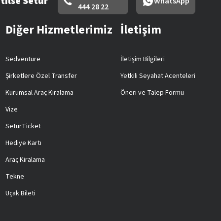
tilse Setur
WhatsApp
444 28 22
Diğer Hizmetlerimiz
İletişim
Sedventure
İletişim Bilgileri
Şirketlere Özel Transfer
Yetkili Seyahat Acenteleri
Kurumsal Araç Kiralama
Öneri ve Talep Formu
Vize
SeturTicket
Hediye Kartı
Araç Kiralama
Tekne
Uçak Bileti