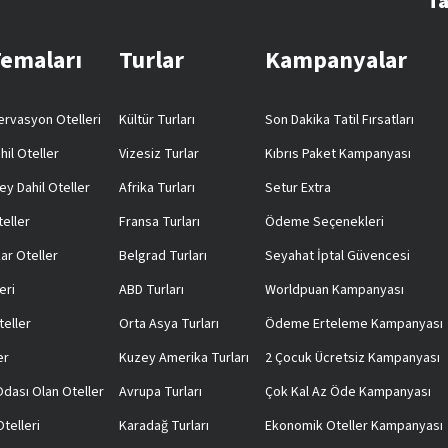
Ta
Temaları
Turlar
Kampanyalar
rvasyon Otelleri
Kültür Turları
Son Dakika Tatil Fırsatları
hil Oteller
Vizesiz Turlar
Kıbrıs Paket Kampanyası
ey Dahil Oteller
Afrika Turları
Setur Extra
teller
Fransa Turları
Ödeme Seçenekleri
ar Oteller
Belgrad Turları
Seyahat İptal Güvencesi
eri
ABD Turları
Worldpuan Kampanyası
teller
Orta Asya Turları
Ödeme Erteleme Kampanyası
er
Kuzey Amerika Turları
2 Çocuk Ücretsiz Kampanyası
 Odası Olan Oteller
Avrupa Turları
Çok Kal Az Öde Kampanyası
telleri
Karadağ Turları
Ekonomik Oteller Kampanyası