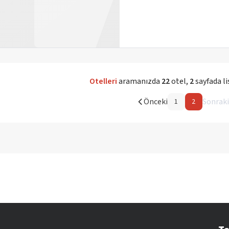
Otelleri
aramanızda
22
otel
,
2
sayfada l
Önceki
Sonraki
1
2