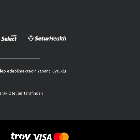
 talep edebilmektedir. Yabancı uyruklu
arak Otel’ler tarafından