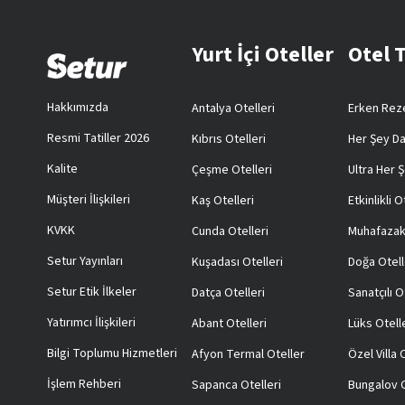
Yurt İçi Oteller
Otel 
Hakkımızda
Antalya Otelleri
Erken Reze
Resmi Tatiller 2026
Kıbrıs Otelleri
Her Şey Da
Kalite
Çeşme Otelleri
Ultra Her Ş
Müşteri İlişkileri
Kaş Otelleri
Etkinlikli O
KVKK
Cunda Otelleri
Muhafazak
Setur Yayınları
Kuşadası Otelleri
Doğa Otell
Setur Etik İlkeler
Datça Otelleri
Sanatçılı O
Yatırımcı İlişkileri
Abant Otelleri
Lüks Otell
Bilgi Toplumu Hizmetleri
Afyon Termal Oteller
Özel Villa
İşlem Rehberi
Sapanca Otelleri
Bungalov O