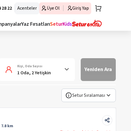
 28 22
Acenteler
Üye Ol
Giriş Yap
mpanyalar
Yaz Fırsatları
SeturKids
Kişi, Oda Sayısı
Yeniden Ara
1 Oda, 2 Yetişkin
Setur Sıralaması
:
7.8 km