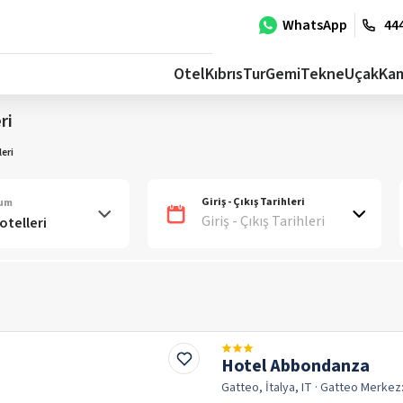
WhatsApp
444
Otel
Kıbrıs
Tur
Gemi
Tekne
Uçak
Ka
ri
eri
Giriş - Çıkış Tarihleri
num
Giriş - Çıkış Tarihleri
Hotel Abbondanza
Gatteo, İtalya, IT
· Gatteo
Merkez