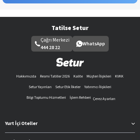
Tatilse Setur
Çağrı Merkezi
WhatsApp
444 28 22
Hakkımızda
Resmi Tatiller 2026
Kalite
Müşteri İlişkileri
KVKK
Setur Yayınları
Setur Etik İlkeler
Yatırımcı İlişkileri
Bilgi Toplumu Hizmetleri
İşlem Rehberi
Çerez Ayarları
Yurt İçi Oteller