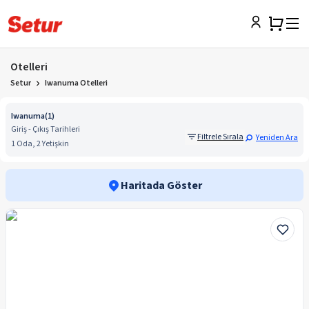
Otelleri
Setur
Iwanuma Otelleri
Iwanuma
(
1
)
Giriş - Çıkış Tarihleri
Filtrele Sırala
Yeniden Ara
1 Oda, 2 Yetişkin
Haritada Göster