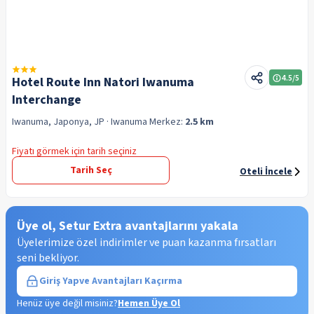
4.5
/5
Hotel Route Inn Natori Iwanuma
Interchange
Iwanuma, Japonya, JP
· Iwanuma
Merkez:
2.5 km
Fiyatı görmek için tarih seçiniz
Tarih Seç
Oteli İncele
Üye ol, Setur Extra avantajlarını yakala
Üyelerimize özel indirimler ve puan kazanma fırsatları
seni bekliyor.
Giriş Yap
ve Avantajları Kaçırma
Henüz üye değil misiniz?
Hemen Üye Ol