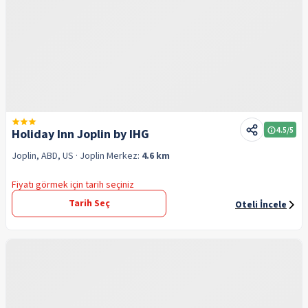
4.5
/5
Holiday Inn Joplin by IHG
Joplin, ABD, US
· Joplin
Merkez:
4.6 km
Fiyatı görmek için tarih seçiniz
Tarih Seç
Oteli İncele