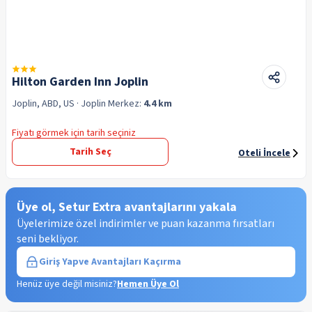
Hilton Garden Inn Joplin
Joplin, ABD, US
· Joplin
Merkez:
4.4 km
Fiyatı görmek için tarih seçiniz
Tarih Seç
Oteli İncele
Üye ol, Setur Extra avantajlarını yakala
Üyelerimize özel indirimler ve puan kazanma fırsatları
seni bekliyor.
Giriş Yap
ve Avantajları Kaçırma
Henüz üye değil misiniz?
Hemen Üye Ol