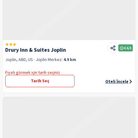
4.6
/5
Drury Inn & Suites Joplin
Joplin, ABD, US
· Joplin
Merkez:
4.9 km
Fiyatı görmek için tarih seçiniz
Tarih Seç
Oteli İncele