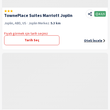
4.5
/5
TownePlace Suites Marriott Joplin
Joplin, ABD, US
· Joplin
Merkez:
5.3 km
Fiyatı görmek için tarih seçiniz
Tarih Seç
Oteli İncele