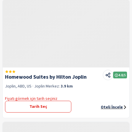
4.8
/5
Homewood Suites by Hilton Joplin
Joplin, ABD, US
· Joplin
Merkez:
3.9 km
Fiyatı görmek için tarih seçiniz
Tarih Seç
Oteli İncele