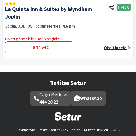
4.5
/5
La Quinta Inn & Suites by Wyndham
Joplin
Joplin, ABD, US
· Joplin
Merkez:
4.6 km
Fiyatı görmek için tarih seçiniz
Tarih Seç
Oteli İncele
Tatilse Setur
Çağrı Merkezi
WhatsApp
444 28 22
Hakkımızda
Resmi Tatiller 2026
Kalite
Müşteri İlişkileri
KVKK