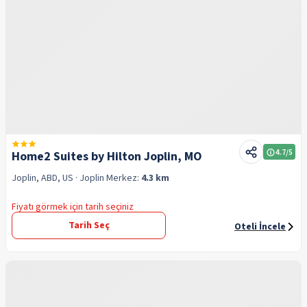
4.7
/5
Home2 Suites by Hilton Joplin, MO
Joplin, ABD, US
· Joplin
Merkez:
4.3 km
Fiyatı görmek için tarih seçiniz
Tarih Seç
Oteli İncele