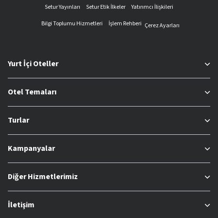
Setur Yayınları
Setur Etik İlkeler
Yatırımcı İlişkileri
Bilgi Toplumu Hizmetleri
İşlem Rehberi
Çerez Ayarları
Yurt İçi Oteller
Otel Temaları
Turlar
Kampanyalar
Diğer Hizmetlerimiz
İletişim