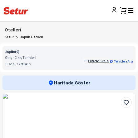
Otelleri
Setur
Joplin Otelleri
Joplin
(
9
)
Giriş - Çıkış Tarihleri
Filtrele Sırala
Yeniden Ara
1 Oda, 2 Yetişkin
Haritada Göster