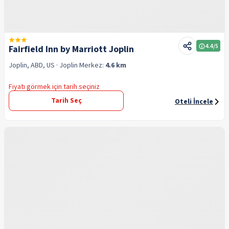
4.4
/5
Fairfield Inn by Marriott Joplin
Joplin, ABD, US
· Joplin
Merkez:
4.6 km
Fiyatı görmek için tarih seçiniz
Tarih Seç
Oteli İncele