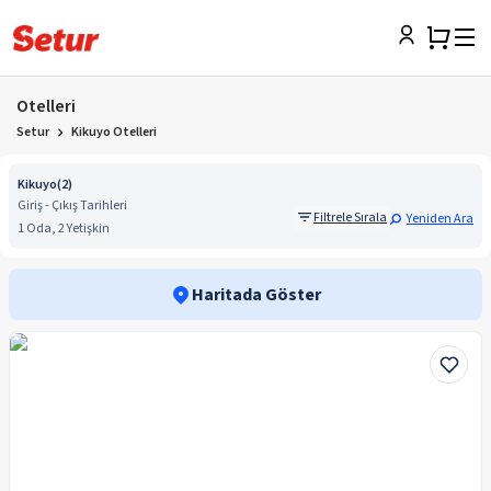
Otelleri
Setur
Kikuyo Otelleri
Kikuyo
(
2
)
Giriş - Çıkış Tarihleri
Filtrele Sırala
Yeniden Ara
1 Oda, 2 Yetişkin
Haritada Göster