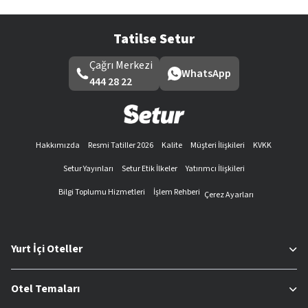
Tatilse Setur
Çağrı Merkezi
WhatsApp
444 28 22
Hakkımızda
Resmi Tatiller 2026
Kalite
Müşteri İlişkileri
KVKK
Setur Yayınları
Setur Etik İlkeler
Yatırımcı İlişkileri
Bilgi Toplumu Hizmetleri
İşlem Rehberi
Çerez Ayarları
Yurt İçi Oteller
Otel Temaları