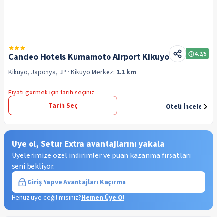
4.2
/5
Candeo Hotels Kumamoto Airport Kikuyo
Kikuyo, Japonya, JP
· Kikuyo
Merkez:
1.1 km
Fiyatı görmek için tarih seçiniz
Tarih Seç
Oteli İncele
Üye ol, Setur Extra avantajlarını yakala
Üyelerimize özel indirimler ve puan kazanma fırsatları
seni bekliyor.
Giriş Yap
ve Avantajları Kaçırma
Henüz üye değil misiniz?
Hemen Üye Ol