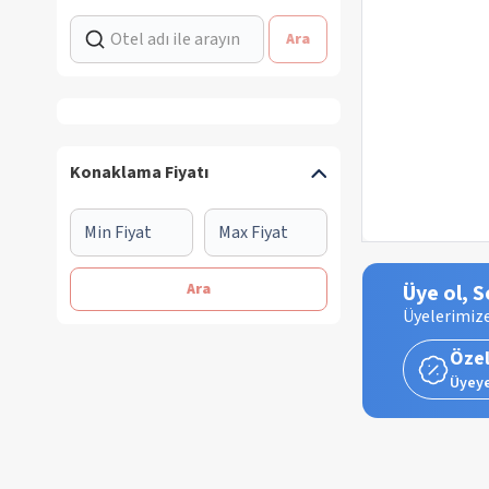
Ara
Konaklama Fiyatı
Ara
Üye ol, S
Üyelerimize
Özel
Üyeye