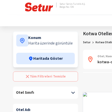
Setur Servis Turistik A.Ş.
Belge No: 728
Kotwa Otelle
Konum
Setur
Kotwa Otelle
Harita üzerinde görüntüle
Otel / Ko
Haritada Göster
Tüm Filtreleri Temizle
Otel Sınıfı
Otel Adı