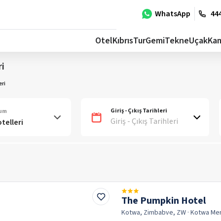
WhatsApp
444
Otel
Kıbrıs
Tur
Gemi
Tekne
Uçak
Ka
ri
ri
Giriş - Çıkış Tarihleri
num
Giriş - Çıkış Tarihleri
The Pumpkin Hotel
Kotwa, Zimbabve, ZW
· Kotwa
Me