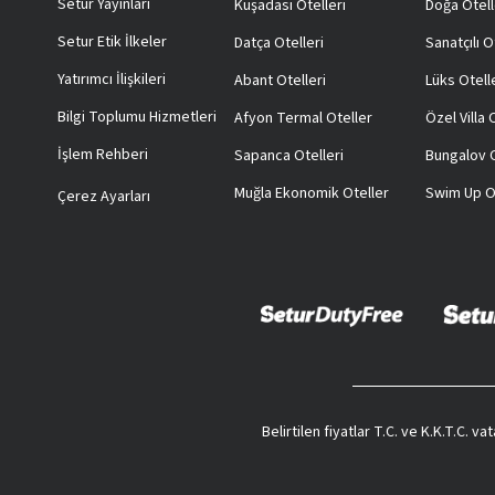
Setur Yayınları
Kuşadası Otelleri
Doğa Otell
Setur Etik İlkeler
Datça Otelleri
Sanatçılı O
Yatırımcı İlişkileri
Abant Otelleri
Lüks Otell
Bilgi Toplumu Hizmetleri
Afyon Termal Oteller
Özel Villa
İşlem Rehberi
Sapanca Otelleri
Bungalov O
Muğla Ekonomik Oteller
Swim Up O
Çerez Ayarları
Belirtilen fiyatlar T.C. ve K.K.T.C. 