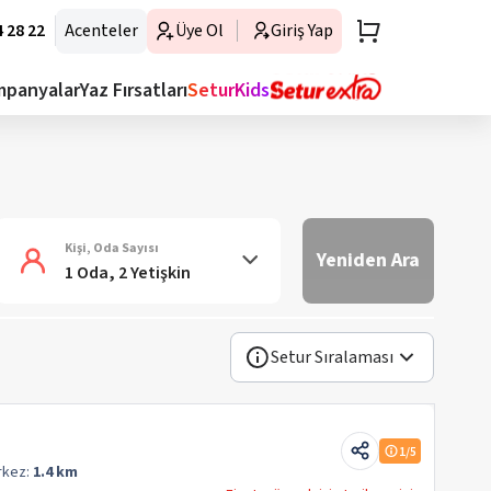
 28 22
Acenteler
Üye Ol
Giriş Yap
mpanyalar
Yaz Fırsatları
SeturKids
Kişi, Oda Sayısı
Yeniden Ara
1 Oda, 2 Yetişkin
Setur Sıralaması
1
/5
rkez:
1.4 km