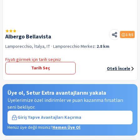
3.9
/5
Albergo Bellavista
Lamporecchio, İtalya, IT
· Lamporecchio
Merkez:
2.8 km
Fiyatı görmek için tarih seçiniz
Tarih Seç
Oteli İncele
Üye ol, Setur Extra avantajlarını yakala
Üyelerimize özel indirimler ve puan kazanma fırsatları
seni bekliyor.
Giriş Yap
ve Avantajları Kaçırma
Henüz üye değil misiniz?
Hemen Üye Ol