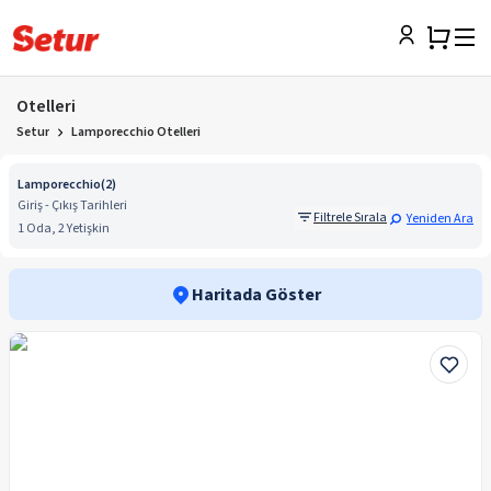
Otelleri
Setur
Lamporecchio Otelleri
Lamporecchio
(
2
)
Giriş - Çıkış Tarihleri
Filtrele Sırala
Yeniden Ara
1 Oda, 2 Yetişkin
Haritada Göster