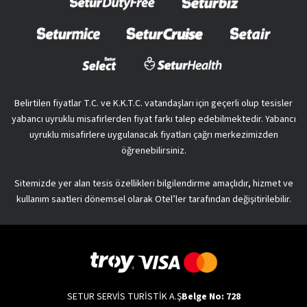
Belirtilen fiyatlar T.C. ve K.K.T.C. vatandaşları için geçerli olup tesisler
yabancı uyruklu misafirlerden fiyat farkı talep edebilmektedir. Yabancı
uyruklu misafirlere uygulanacak fiyatları çağrı merkezimizden
öğrenebilirsiniz.
Sitemizde yer alan tesis özellikleri bilgilendirme amaçlıdır, hizmet ve
kullanım saatleri dönemsel olarak Otel’ler tarafından değişitirilebilir.
SETUR SERVİS TURİSTİK A.Ş
Belge No: 728