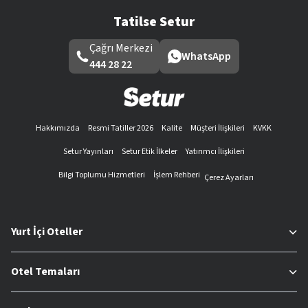
Tatilse Setur
Çağrı Merkezi
WhatsApp
444 28 22
Hakkımızda
Resmi Tatiller 2026
Kalite
Müşteri İlişkileri
KVKK
Setur Yayınları
Setur Etik İlkeler
Yatırımcı İlişkileri
Bilgi Toplumu Hizmetleri
İşlem Rehberi
Çerez Ayarları
Yurt İçi Oteller
Otel Temaları