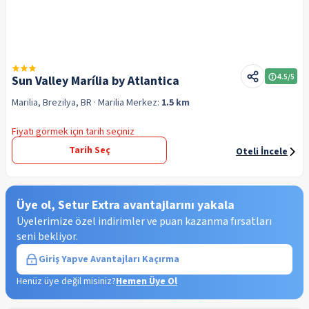
4.5
/5
Sun Valley Marília by Atlantica
Marilia, Brezilya, BR
· Marilia
Merkez:
1.5 km
Fiyatı görmek için tarih seçiniz
Tarih Seç
Oteli İncele
Üye ol, Setur Extra avantajlarını yakala
Üyelerimize özel indirimler ve puan kazanma fırsatları
seni bekliyor.
Giriş Yap
ve Avantajları Kaçırma
Henüz üye değil misiniz?
Hemen Üye Ol