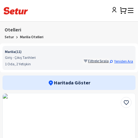
Otelleri
Setur
Marilia Otelleri
Marilia
(
11
)
Giriş - Çıkış Tarihleri
Filtrele Sırala
Yeniden Ara
1 Oda, 2 Yetişkin
Haritada Göster