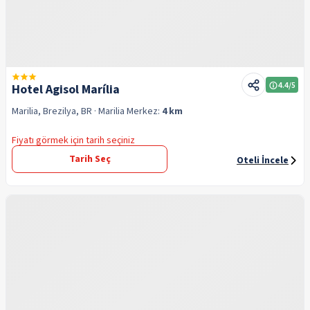
4.4
/5
Hotel Agisol Marília
Marilia, Brezilya, BR
· Marilia
Merkez:
4 km
Fiyatı görmek için tarih seçiniz
Tarih Seç
Oteli İncele