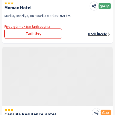
4.6
/5
Momax Hotel
Marilia, Brezilya, BR
· Marilia
Merkez:
0.4 km
Fiyatı görmek için tarih seçiniz
Tarih Seç
Oteli İncele
3
/5
Capsula Residence Hotel