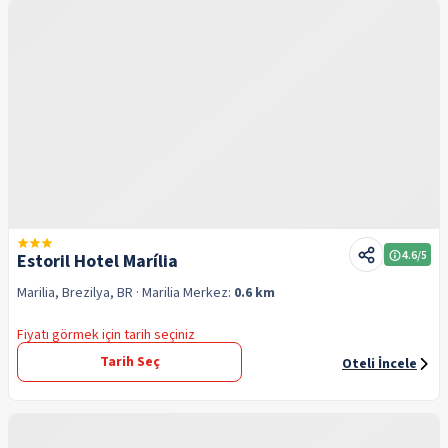
4.6
/5
Estoril Hotel Marília
Marilia, Brezilya, BR
· Marilia
Merkez:
0.6 km
Fiyatı görmek için tarih seçiniz
Tarih Seç
Oteli İncele