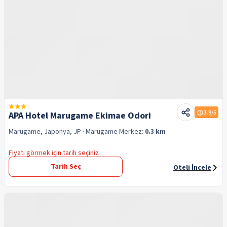
3.9
/5
APA Hotel Marugame Ekimae Odori
Marugame, Japonya, JP
· Marugame
Merkez:
0.3 km
Fiyatı görmek için tarih seçiniz
Tarih Seç
Oteli İncele