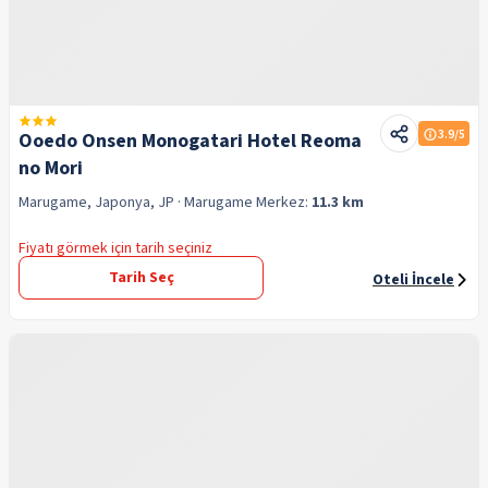
3.9
/5
Ooedo Onsen Monogatari Hotel Reoma
no Mori
Marugame, Japonya, JP
· Marugame
Merkez:
11.3 km
Fiyatı görmek için tarih seçiniz
Tarih Seç
Oteli İncele