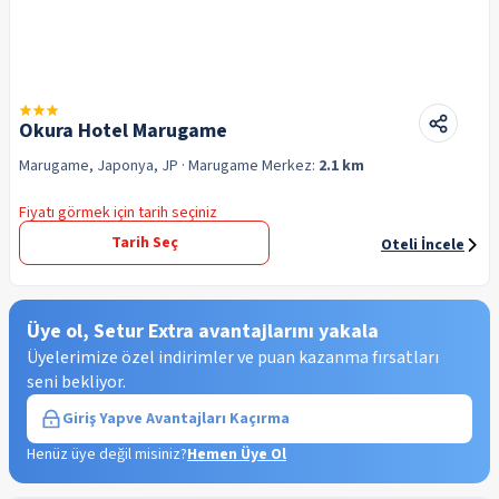
Okura Hotel Marugame
Marugame, Japonya, JP
· Marugame
Merkez:
2.1 km
Fiyatı görmek için tarih seçiniz
Tarih Seç
Oteli İncele
Üye ol, Setur Extra avantajlarını yakala
Üyelerimize özel indirimler ve puan kazanma fırsatları
seni bekliyor.
Giriş Yap
ve Avantajları Kaçırma
Henüz üye değil misiniz?
Hemen Üye Ol