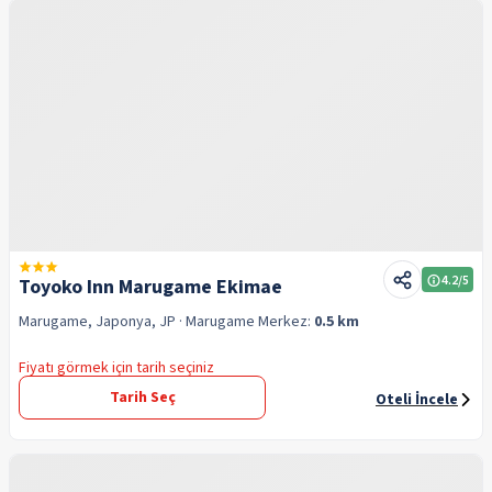
4.2
/5
Toyoko Inn Marugame Ekimae
Marugame, Japonya, JP
· Marugame
Merkez:
0.5 km
Fiyatı görmek için tarih seçiniz
Tarih Seç
Oteli İncele