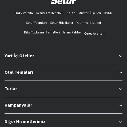
Hakkımızda
Resmi Tatiller 2026
Kalite
Müşteri İlişkileri
KVKK
Setur Yayınları
Setur Etik İlkeler
Yatırımcı İlişkileri
Bilgi Toplumu Hizmetleri
İşlem Rehberi
Çerez Ayarları
Yurt İçi Oteller
Otel Temaları
Turlar
Kampanyalar
Diğer Hizmetlerimiz