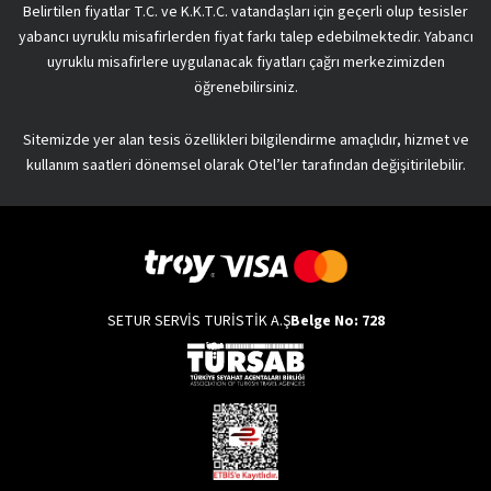
Belirtilen fiyatlar T.C. ve K.K.T.C. vatandaşları için geçerli olup tesisler
yabancı uyruklu misafirlerden fiyat farkı talep edebilmektedir. Yabancı
uyruklu misafirlere uygulanacak fiyatları çağrı merkezimizden
öğrenebilirsiniz.
Sitemizde yer alan tesis özellikleri bilgilendirme amaçlıdır, hizmet ve
kullanım saatleri dönemsel olarak Otel’ler tarafından değişitirilebilir.
SETUR SERVİS TURİSTİK A.Ş
Belge No: 728