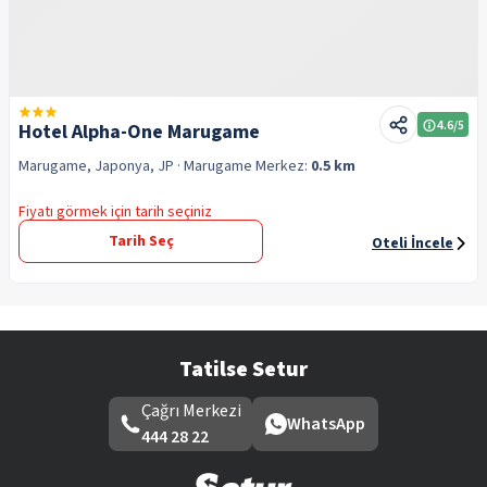
4.6
/5
Hotel Alpha-One Marugame
Marugame, Japonya, JP
· Marugame
Merkez:
0.5 km
Fiyatı görmek için tarih seçiniz
Tarih Seç
Oteli İncele
Tatilse Setur
Çağrı Merkezi
WhatsApp
444 28 22