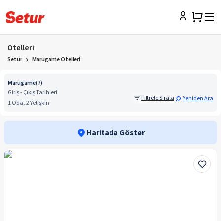
Otelleri
Setur
Marugame Otelleri
Marugame
(
7
)
Giriş - Çıkış Tarihleri
Filtrele Sırala
Yeniden Ara
1 Oda, 2 Yetişkin
Haritada Göster