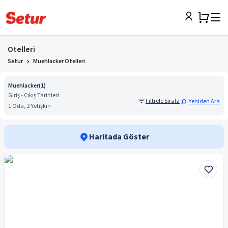
Otelleri
Setur
Muehlacker Otelleri
Muehlacker
(
1
)
Giriş - Çıkış Tarihleri
Filtrele Sırala
Yeniden Ara
1 Oda, 2 Yetişkin
Haritada Göster