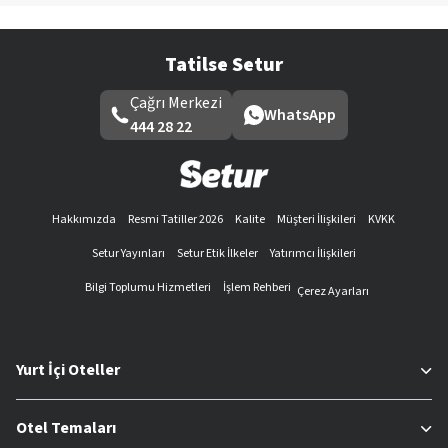
Tatilse Setur
Çağrı Merkezi
WhatsApp
444 28 22
Hakkımızda
Resmi Tatiller 2026
Kalite
Müşteri İlişkileri
KVKK
Setur Yayınları
Setur Etik İlkeler
Yatırımcı İlişkileri
Bilgi Toplumu Hizmetleri
İşlem Rehberi
Çerez Ayarları
Yurt İçi Oteller
Otel Temaları