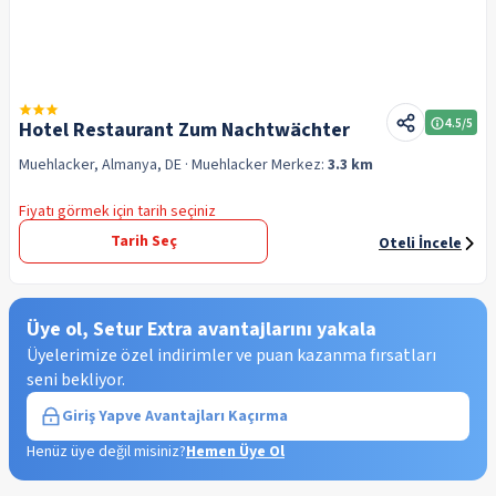
4.5
/5
Hotel Restaurant Zum Nachtwächter
Muehlacker, Almanya, DE
· Muehlacker
Merkez:
3.3 km
Fiyatı görmek için tarih seçiniz
Tarih Seç
Oteli İncele
Üye ol, Setur Extra avantajlarını yakala
Üyelerimize özel indirimler ve puan kazanma fırsatları
seni bekliyor.
Giriş Yap
ve Avantajları Kaçırma
Henüz üye değil misiniz?
Hemen Üye Ol