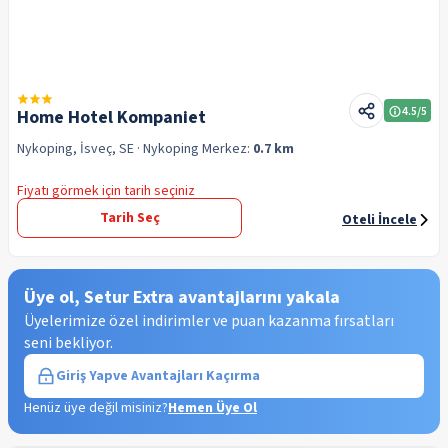
4.5
/5
Home Hotel Kompaniet
Nykoping, İsveç, SE
· Nykoping
Merkez:
0.7 km
Fiyatı görmek için tarih seçiniz
Tarih Seç
Oteli İncele
Üye ol, Setur Extra avantajlarını yakala
Üyelerimize özel indirimler ve puan kazanma fırsatları
seni bekliyor.
Giriş Yap
ve Avantajları Kaçırma
Henüz üye değil misiniz?
Hemen Üye Ol