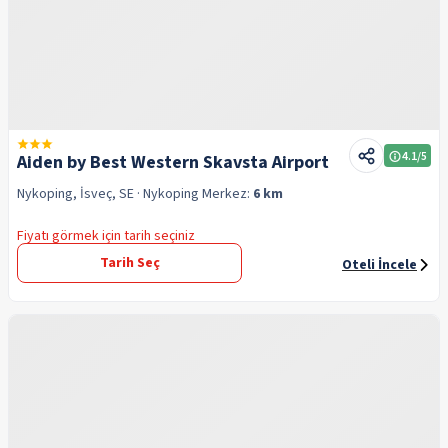
4.1
/5
Aiden by Best Western Skavsta Airport
Nykoping, İsveç, SE
· Nykoping
Merkez:
6 km
Fiyatı görmek için tarih seçiniz
Tarih Seç
Oteli İncele