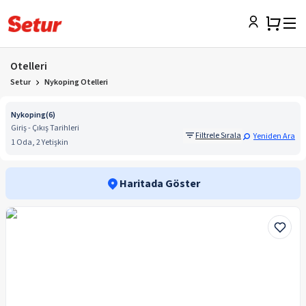
Otelleri
Setur
Nykoping Otelleri
Nykoping
(
6
)
Giriş - Çıkış Tarihleri
Filtrele Sırala
Yeniden Ara
1 Oda, 2 Yetişkin
Haritada Göster