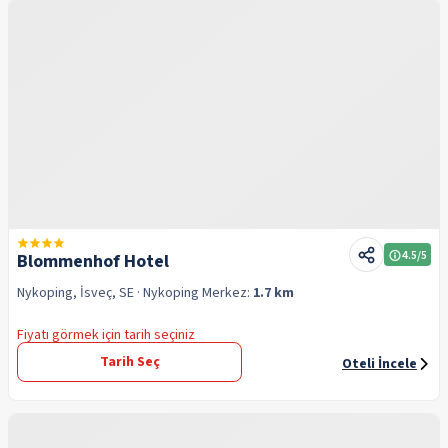
4.5
/5
Blommenhof Hotel
Nykoping, İsveç, SE
· Nykoping
Merkez:
1.7 km
Fiyatı görmek için tarih seçiniz
Tarih Seç
Oteli İncele