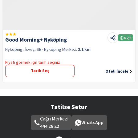
4.2
/5
Good Morning+ Nyköping
Nykoping, İsveç, SE
· Nykoping
Merkez:
2.1 km
Fiyatı görmek için tarih seçiniz
Tarih Seç
Oteli İncele
Tatilse Setur
Çağrı Merkezi
WhatsApp
444 28 22