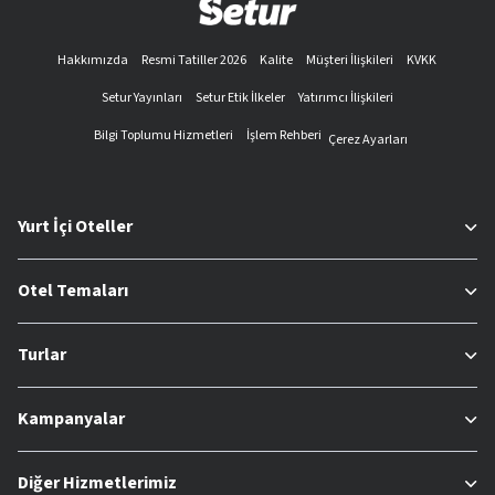
Hakkımızda
Resmi Tatiller 2026
Kalite
Müşteri İlişkileri
KVKK
Setur Yayınları
Setur Etik İlkeler
Yatırımcı İlişkileri
Bilgi Toplumu Hizmetleri
İşlem Rehberi
Çerez Ayarları
Yurt İçi Oteller
Otel Temaları
Turlar
Kampanyalar
Diğer Hizmetlerimiz