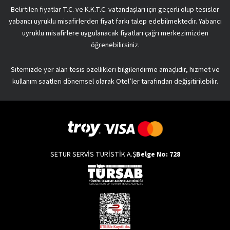
Belirtilen fiyatlar T.C. ve K.K.T.C. vatandaşları için geçerli olup tesisler
yabancı uyruklu misafirlerden fiyat farkı talep edebilmektedir. Yabancı
uyruklu misafirlere uygulanacak fiyatları çağrı merkezimizden
öğrenebilirsiniz.
Sitemizde yer alan tesis özellikleri bilgilendirme amaçlıdır, hizmet ve
kullanım saatleri dönemsel olarak Otel’ler tarafından değişitirilebilir.
SETUR SERVİS TURİSTİK A.Ş
Belge No: 728