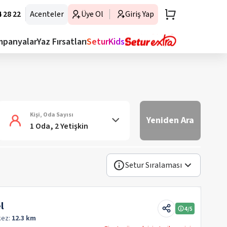
 28 22
Acenteler
Üye Ol
Giriş Yap
mpanyalar
Yaz Fırsatları
SeturKids
Kişi, Oda Sayısı
Yeniden Ara
1 Oda, 2 Yetişkin
Setur Sıralaması
l
4
/5
kez:
12.3 km