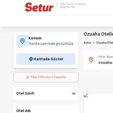
Setur Servis Turistik A.Ş.
Belge No: 728
Ozuaha Otell
Konum
Setur
Ozuaha Otel
Harita üzerinde görüntüle
Otel / Ko
Haritada Göster
Tüm Filtreleri Temizle
Otel Sınıfı
Otel Adı