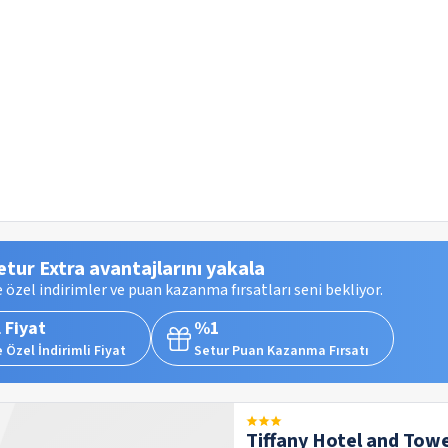
etur Extra avantajlarını yakala
 özel indirimler ve puan kazanma fırsatları seni bekliyor.
 Fiyat
%1
 Özel İndirimli Fiyat
Setur Puan Kazanma Fırsatı
Tiffany Hotel and Tow