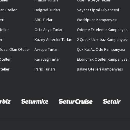
teller
Fransa Turları
Ödeme Seçenekleri
ar Oteller
Belgrad Turları
Seyahat İptal Güvencesi
eri
ABD Turları
Worldpuan Kampanyası
teller
Orta Asya Turları
Ödeme Erteleme Kampanyası
er
Kuzey Amerika Turları
2 Çocuk Ücretsiz Kampanyası
 Odası Olan Oteller
Avrupa Turları
Çok Kal Az Öde Kampanyası
telleri
Karadağ Turları
Ekonomik Oteller Kampanyası
teller
Paris Turları
Balayı Otelleri Kampanyası