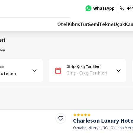
WhatsApp
444
Otel
Kıbrıs
Tur
Gemi
Tekne
Uçak
Ka
eri
leri
Giriş - Çıkış Tarihleri
num
Giriş - Çıkış Tarihleri
Charleson Luxury Hote
Ozuaha, Nijerya, NG
· Ozuaha
Mer