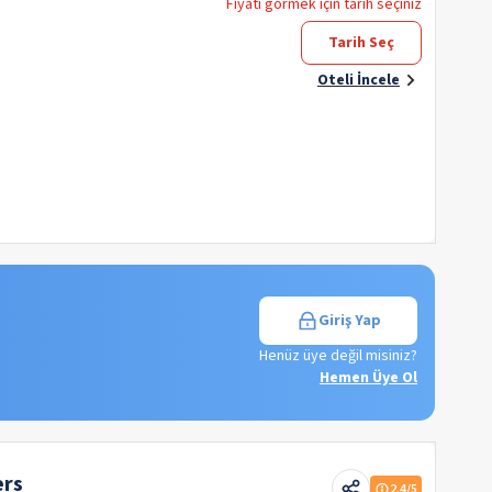
Fiyatı görmek için tarih seçiniz
Tarih Seç
Oteli İncele
Giriş Yap
Henüz üye değil misiniz?
Hemen Üye Ol
ers
2.4
/5