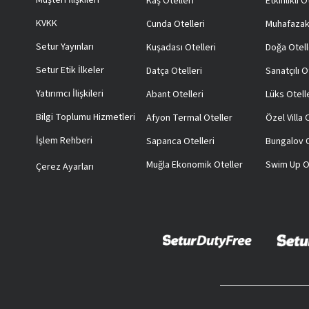
Kaş Otelleri
Etkinlikli O
KVKK
Cunda Otelleri
Muhafazak
Setur Yayınları
Kuşadası Otelleri
Doğa Otell
Setur Etik İlkeler
Datça Otelleri
Sanatçılı O
Yatırımcı İlişkileri
Abant Otelleri
Lüks Otell
Bilgi Toplumu Hizmetleri
Afyon Termal Oteller
Özel Villa
İşlem Rehberi
Sapanca Otelleri
Bungalov O
Muğla Ekonomik Oteller
Swim Up O
Çerez Ayarları