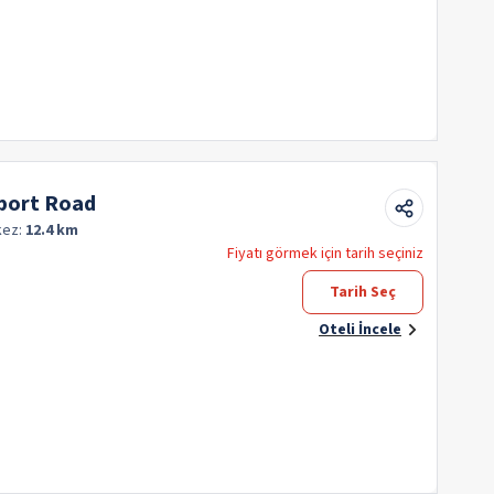
rport Road
kez:
12.4 km
Fiyatı görmek için tarih seçiniz
Tarih Seç
Oteli İncele