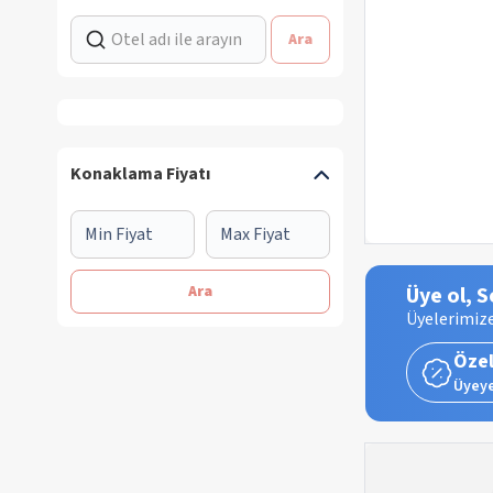
Ara
Konaklama Fiyatı
Ara
Üye ol, S
Üyelerimize
Özel
Üyeye