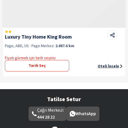
Luxury Tiny Home King Room
Page, ABD, US
· Page
Merkez:
2.887.6 km
Fiyatı görmek için tarih seçiniz
Tarih Seç
Oteli İncele
Tatilse Setur
Çağrı Merkezi
WhatsApp
444 28 22