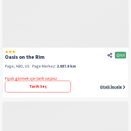
5
/5
Oasis on the Rim
Page, ABD, US
· Page
Merkez:
2.887.8 km
Fiyatı görmek için tarih seçiniz
Tarih Seç
Oteli İncele