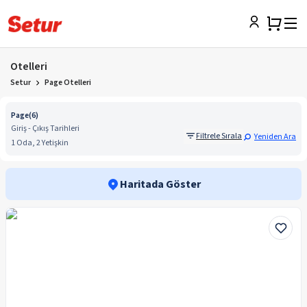
Otelleri
Setur
Page Otelleri
Page
(
6
)
Giriş - Çıkış Tarihleri
Filtrele Sırala
Yeniden Ara
1 Oda, 2 Yetişkin
Haritada Göster