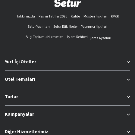
Hakkımızda
Resmi Tatiller 2026
Kalite
Müşteri İlişkileri
KVKK
Setur Yayınları
Setur Etik İlkeler
Yatırımcı İlişkileri
Bilgi Toplumu Hizmetleri
İşlem Rehberi
Çerez Ayarları
Yurt İçi Oteller
Otel Temaları
Turlar
Kampanyalar
Diğer Hizmetlerimiz