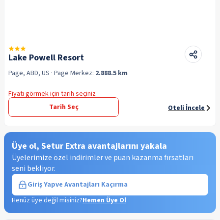
Lake Powell Resort
Page, ABD, US
· Page
Merkez:
2.888.5 km
Fiyatı görmek için tarih seçiniz
Tarih Seç
Oteli İncele
Üye ol, Setur Extra avantajlarını yakala
Üyelerimize özel indirimler ve puan kazanma fırsatları
seni bekliyor.
Giriş Yap
ve Avantajları Kaçırma
Henüz üye değil misiniz?
Hemen Üye Ol