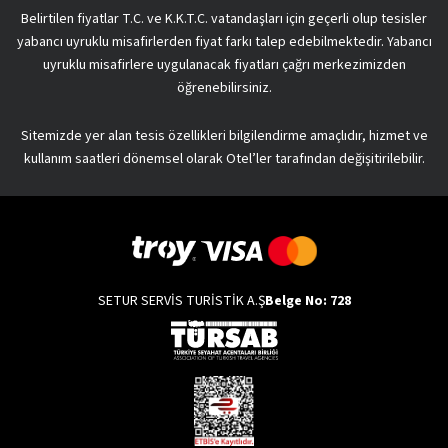
Belirtilen fiyatlar T.C. ve K.K.T.C. vatandaşları için geçerli olup tesisler
yabancı uyruklu misafirlerden fiyat farkı talep edebilmektedir. Yabancı
uyruklu misafirlere uygulanacak fiyatları çağrı merkezimizden
öğrenebilirsiniz.
Sitemizde yer alan tesis özellikleri bilgilendirme amaçlıdır, hizmet ve
kullanım saatleri dönemsel olarak Otel’ler tarafından değişitirilebilir.
SETUR SERVİS TURİSTİK A.Ş
Belge No: 728