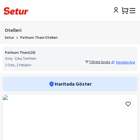
Otelleri
Setur
Pathum Thani Otelleri
Pathum Thani
(
10
)
Giriş - Çıkış Tarihleri
Filtrele Sırala
Yeniden Ara
1 Oda, 2 Yetişkin
Haritada Göster