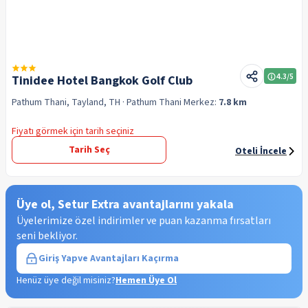
4.3
/5
Tinidee Hotel Bangkok Golf Club
Pathum Thani, Tayland, TH
· Pathum Thani
Merkez:
7.8 km
Fiyatı görmek için tarih seçiniz
Tarih Seç
Oteli İncele
Üye ol, Setur Extra avantajlarını yakala
Üyelerimize özel indirimler ve puan kazanma fırsatları
seni bekliyor.
Giriş Yap
ve Avantajları Kaçırma
Henüz üye değil misiniz?
Hemen Üye Ol