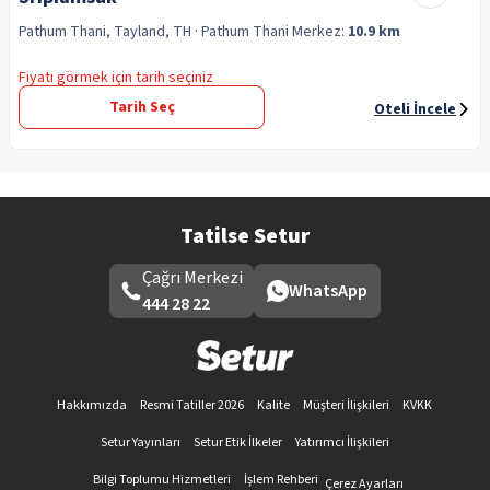
Pathum Thani, Tayland, TH
· Pathum Thani
Merkez:
10.9 km
Fiyatı görmek için tarih seçiniz
Tarih Seç
Oteli İncele
Tatilse Setur
Çağrı Merkezi
WhatsApp
444 28 22
Hakkımızda
Resmi Tatiller 2026
Kalite
Müşteri İlişkileri
KVKK
Setur Yayınları
Setur Etik İlkeler
Yatırımcı İlişkileri
Bilgi Toplumu Hizmetleri
İşlem Rehberi
Çerez Ayarları