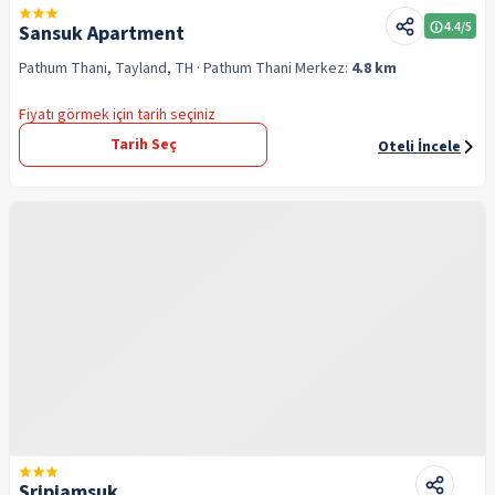
4.4
/5
Sansuk Apartment
Pathum Thani, Tayland, TH
· Pathum Thani
Merkez:
4.8 km
Fiyatı görmek için tarih seçiniz
Tarih Seç
Oteli İncele
Sripiamsuk