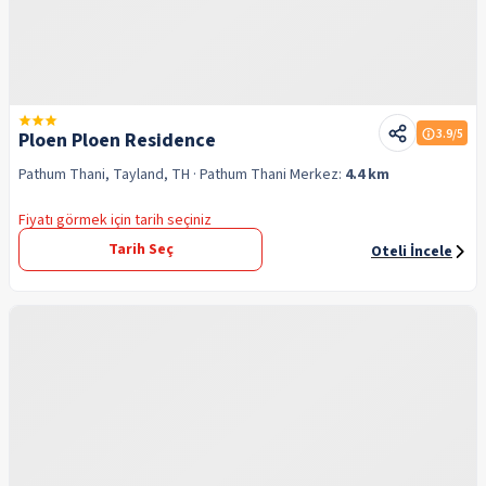
3.9
/5
Ploen Ploen Residence
Pathum Thani, Tayland, TH
· Pathum Thani
Merkez:
4.4 km
Fiyatı görmek için tarih seçiniz
Tarih Seç
Oteli İncele