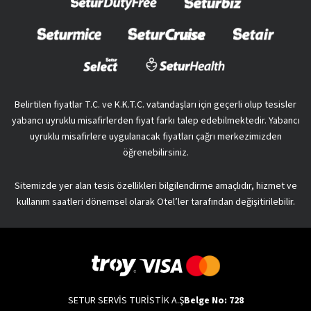
Belirtilen fiyatlar T.C. ve K.K.T.C. vatandaşları için geçerli olup tesisler
yabancı uyruklu misafirlerden fiyat farkı talep edebilmektedir. Yabancı
uyruklu misafirlere uygulanacak fiyatları çağrı merkezimizden
öğrenebilirsiniz.
Sitemizde yer alan tesis özellikleri bilgilendirme amaçlıdır, hizmet ve
kullanım saatleri dönemsel olarak Otel’ler tarafından değişitirilebilir.
SETUR SERVİS TURİSTİK A.Ş
Belge No: 728