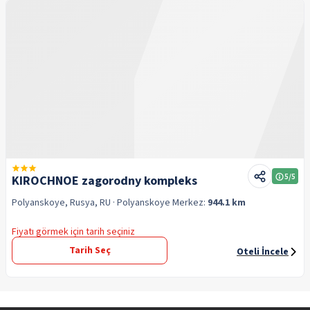
5
/5
KIROCHNOE zagorodny kompleks
Polyanskoye, Rusya, RU
· Polyanskoye
Merkez:
944.1 km
Fiyatı görmek için tarih seçiniz
Tarih Seç
Oteli İncele