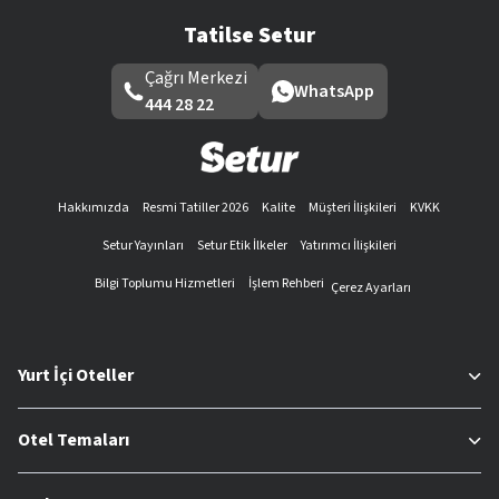
Tatilse Setur
Çağrı Merkezi
WhatsApp
444 28 22
Hakkımızda
Resmi Tatiller 2026
Kalite
Müşteri İlişkileri
KVKK
Setur Yayınları
Setur Etik İlkeler
Yatırımcı İlişkileri
Bilgi Toplumu Hizmetleri
İşlem Rehberi
Çerez Ayarları
Yurt İçi Oteller
Otel Temaları