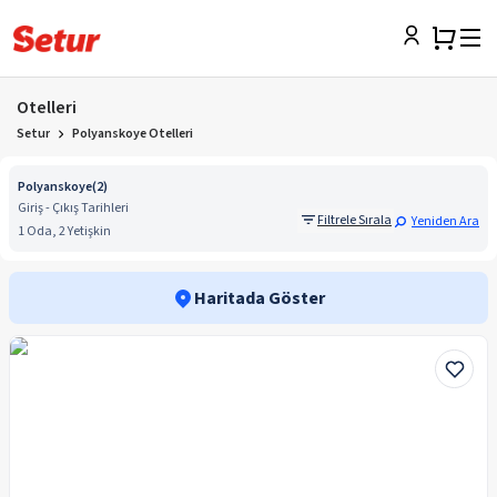
Otelleri
Setur
Polyanskoye Otelleri
Polyanskoye
(
2
)
Giriş - Çıkış Tarihleri
Filtrele Sırala
Yeniden Ara
1 Oda, 2 Yetişkin
Haritada Göster