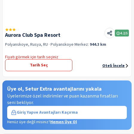
4.2
/5
Aurora Club Spa Resort
Polyanskoye, Rusya, RU
· Polyanskoye
Merkez:
944.3 km
Fiyatı görmek için tarih seçiniz
Tarih Seç
Oteli İncele
Üye ol, Setur Extra avantajlarını yakala
Üyelerimize özel indirimler ve puan kazanma fırsatları
seni bekliyor.
Giriş Yap
ve Avantajları Kaçırma
Henüz üye değil misiniz?
Hemen Üye Ol