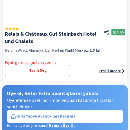
4.7
/5
Relais & Châteaux Gut Steinbach Hotel
und Chalets
Reit im Winkl, Almanya, DE
· Reit im Winkl
Merkez:
1.3 km
Fiyatı görmek için tarih seçiniz
Tarih Seç
Oteli İncele
Üye ol, Setur Extra avantajlarını yakala
Üyelerimize özel indirimler ve puan kazanma fırsatları
seni bekliyor.
Giriş Yap
ve Avantajları Kaçırma
Henüz üye değil misiniz?
Hemen Üye Ol