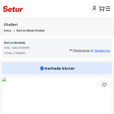
Otelleri
Setur
Reit im Winkl Otelleri
Reit im Winkl
(
4
)
Giriş - Çıkış Tarihleri
Filtrele Sırala
Yeniden Ara
1 Oda, 2 Yetişkin
Haritada Göster