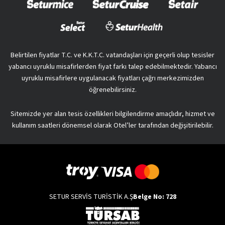
Belirtilen fiyatlar T.C. ve K.K.T.C. vatandaşları için geçerli olup tesisler
yabancı uyruklu misafirlerden fiyat farkı talep edebilmektedir. Yabancı
uyruklu misafirlere uygulanacak fiyatları çağrı merkezimizden
öğrenebilirsiniz.
Sitemizde yer alan tesis özellikleri bilgilendirme amaçlıdır, hizmet ve
kullanım saatleri dönemsel olarak Otel’ler tarafından değişitirilebilir.
SETUR SERVİS TURİSTİK A.Ş
Belge No: 728