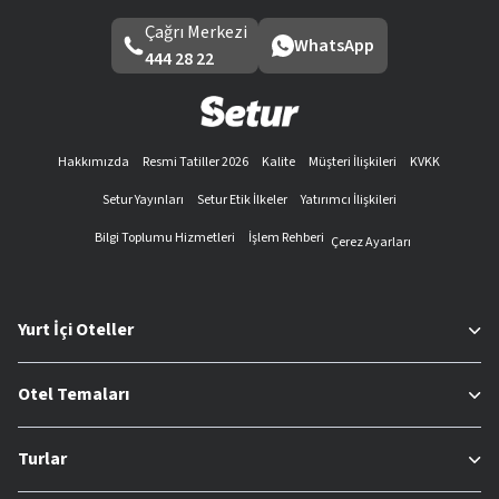
Çağrı Merkezi
WhatsApp
444 28 22
Hakkımızda
Resmi Tatiller 2026
Kalite
Müşteri İlişkileri
KVKK
Setur Yayınları
Setur Etik İlkeler
Yatırımcı İlişkileri
Bilgi Toplumu Hizmetleri
İşlem Rehberi
Çerez Ayarları
Yurt İçi Oteller
Otel Temaları
Turlar