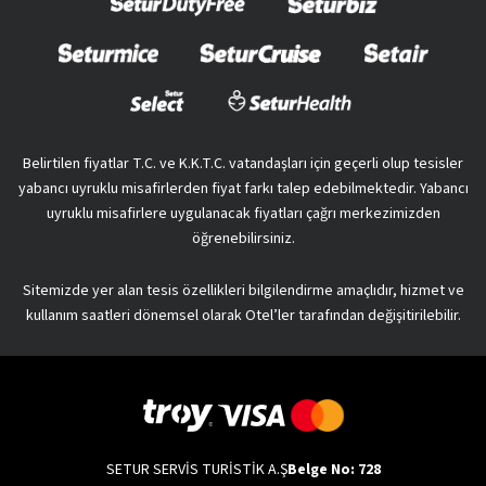
Belirtilen fiyatlar T.C. ve K.K.T.C. vatandaşları için geçerli olup tesisler
yabancı uyruklu misafirlerden fiyat farkı talep edebilmektedir. Yabancı
uyruklu misafirlere uygulanacak fiyatları çağrı merkezimizden
öğrenebilirsiniz.
Sitemizde yer alan tesis özellikleri bilgilendirme amaçlıdır, hizmet ve
kullanım saatleri dönemsel olarak Otel’ler tarafından değişitirilebilir.
SETUR SERVİS TURİSTİK A.Ş
Belge No: 728