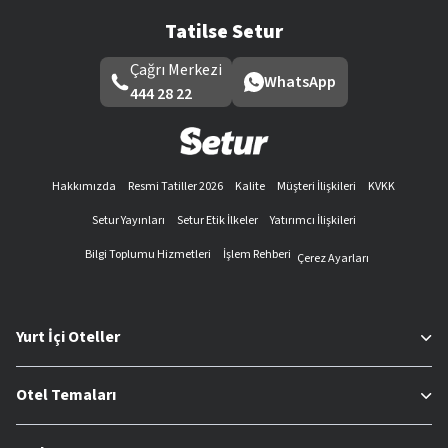
Tatilse Setur
Çağrı Merkezi
WhatsApp
444 28 22
Hakkımızda
Resmi Tatiller 2026
Kalite
Müşteri İlişkileri
KVKK
Setur Yayınları
Setur Etik İlkeler
Yatırımcı İlişkileri
Bilgi Toplumu Hizmetleri
İşlem Rehberi
Çerez Ayarları
Yurt İçi Oteller
Otel Temaları