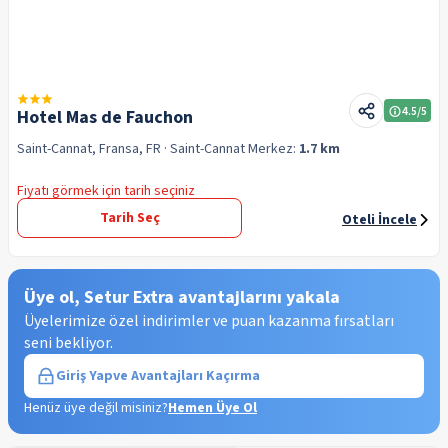
4.5
/5
Hotel Mas de Fauchon
Saint-Cannat, Fransa, FR
· Saint-Cannat
Merkez:
1.7 km
Fiyatı görmek için tarih seçiniz
Tarih Seç
Oteli İncele
Üye ol, Setur Extra avantajlarını yakala
Üyelerimize özel indirimler ve puan kazanma fırsatları
seni bekliyor.
Giriş Yap
ve Avantajları Kaçırma
Henüz üye değil misiniz?
Hemen Üye Ol