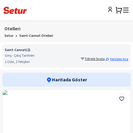
Otelleri
Setur
Saint-Cannat Otelleri
Saint-Cannat
(
2
)
Giriş - Çıkış Tarihleri
Filtrele Sırala
Yeniden Ara
1 Oda, 2 Yetişkin
Haritada Göster