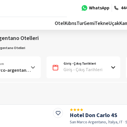
WhatsApp
444
Otel
Kıbrıs
Tur
Gemi
Tekne
Uçak
Ka
gentano Otelleri
rgentano Otelleri
Giriş - Çıkış Tarihleri
num
Giriş - Çıkış Tarihleri
Hotel Don Carlo 4S
San Marco Argentano, İtalya, IT
· 