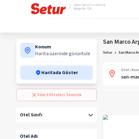
Setur Servis Turistik A.Ş.
Belge No: 728
San Marco Ar
Konum
Setur
San Marco A
Harita üzerinde görüntüle
Otel / Ko
Haritada Göster
Tüm Filtreleri Temizle
Otel Sınıfı
Otel Adı