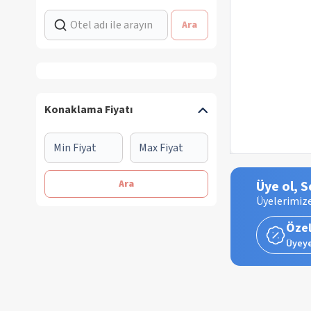
Ara
Konaklama Fiyatı
Ara
Üye ol, S
Üyelerimize
Özel
Üyeye