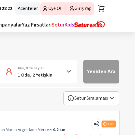
 28 22
Acenteler
Üye Ol
Giriş Yap
mpanyalar
Yaz Fırsatları
SeturKids
Kişi, Oda Sayısı
Yeniden Ara
1 Oda, 2 Yetişkin
Setur Sıralaması
3.8
/5
San Marco Argentano
Merkez:
0.2 km