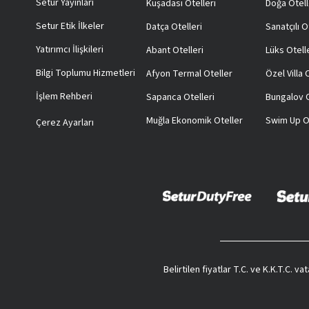
Setur Yayınları
Kuşadası Otelleri
Doğa Otell
Setur Etik İlkeler
Datça Otelleri
Sanatçılı O
Yatırımcı İlişkileri
Abant Otelleri
Lüks Otell
Bilgi Toplumu Hizmetleri
Afyon Termal Oteller
Özel Villa
İşlem Rehberi
Sapanca Otelleri
Bungalov O
Muğla Ekonomik Oteller
Swim Up O
Çerez Ayarları
Belirtilen fiyatlar T.C. ve K.K.T.C. 