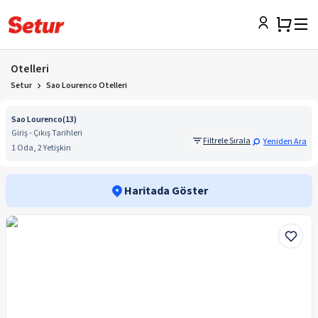
Otelleri
Setur
Sao Lourenco Otelleri
Sao Lourenco
(
13
)
Giriş - Çıkış Tarihleri
Filtrele Sırala
Yeniden Ara
1 Oda, 2 Yetişkin
Haritada Göster