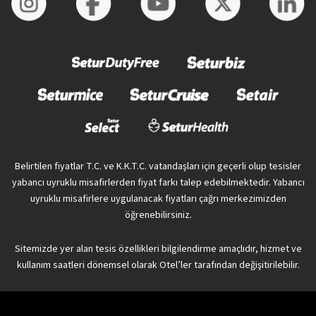
Belirtilen fiyatlar T.C. ve K.K.T.C. vatandaşları için geçerli olup tesisler
yabancı uyruklu misafirlerden fiyat farkı talep edebilmektedir. Yabancı
uyruklu misafirlere uygulanacak fiyatları çağrı merkezimizden
öğrenebilirsiniz.
Sitemizde yer alan tesis özellikleri bilgilendirme amaçlıdır, hizmet ve
kullanım saatleri dönemsel olarak Otel’ler tarafından değişitirilebilir.