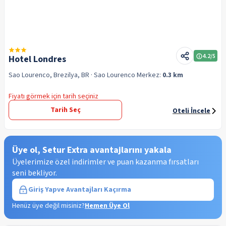
4.2
/5
Hotel Londres
Sao Lourenco, Brezilya, BR
· Sao Lourenco
Merkez:
0.3 km
Fiyatı görmek için tarih seçiniz
Tarih Seç
Oteli İncele
Üye ol, Setur Extra avantajlarını yakala
Üyelerimize özel indirimler ve puan kazanma fırsatları
seni bekliyor.
Giriş Yap
ve Avantajları Kaçırma
Henüz üye değil misiniz?
Hemen Üye Ol