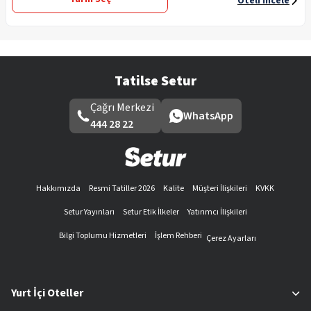
Oteli İncele
Tatilse Setur
Çağrı Merkezi
WhatsApp
444 28 22
Hakkımızda
Resmi Tatiller 2026
Kalite
Müşteri İlişkileri
KVKK
Setur Yayınları
Setur Etik İlkeler
Yatırımcı İlişkileri
Bilgi Toplumu Hizmetleri
İşlem Rehberi
Çerez Ayarları
Yurt İçi Oteller