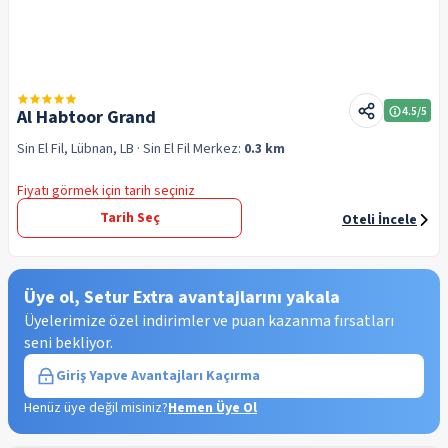
4.5
/5
Al Habtoor Grand
Sin El Fil, Lübnan, LB
· Sin El Fil
Merkez:
0.3 km
Fiyatı görmek için tarih seçiniz
Tarih Seç
Oteli İncele
Üye ol, Setur Extra avantajlarını yakala
Üyelerimize özel indirimler ve puan kazanma fırsatları
seni bekliyor.
Giriş Yap
ve Avantajları Kaçırma
Henüz üye değil misiniz?
Hemen Üye Ol