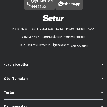
Çağrı Merkezi
WhatsApp
444 28 22
Hakkımızda
Resmi Tatiller 2026
Kalite
Müşteri İlişkileri
KVKK
Setur Yayınları
Setur Etik İlkeler
Yatırımcı İlişkileri
Bilgi Toplumu Hizmetleri
İşlem Rehberi
Çerez Ayarları
Yurt İçi Oteller
Otel Temaları
Turlar
Kampanyalar