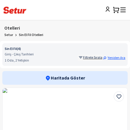
Otelleri
Setur
Sin El Fil Otelleri
Sin El Fil
(
4
)
Giriş - Çıkış Tarihleri
Filtrele Sırala
Yeniden Ara
1 Oda, 2 Yetişkin
Haritada Göster