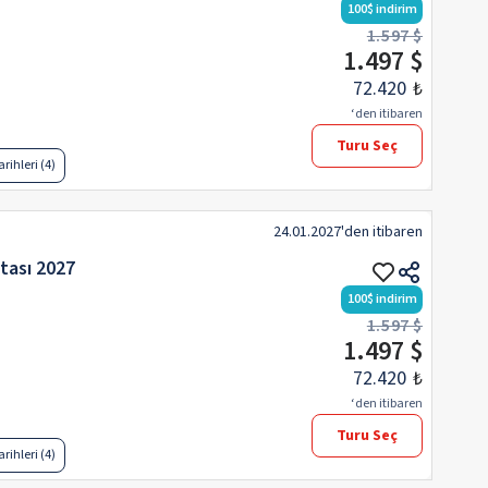
100
$
indirim
1.597 $
1.497 $
72.420
₺
‘den itibaren
Turu Seç
rihleri (4)
24.01.2027
'den itibaren
tası 2027
100
$
indirim
1.597 $
1.497 $
72.420
₺
‘den itibaren
Turu Seç
rihleri (4)