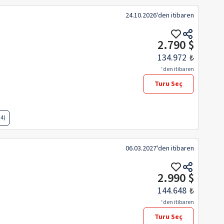
24.10.2026
'den itibaren
2.790 $
134.972
₺
‘den itibaren
Turu Seç
(4)
06.03.2027
'den itibaren
2.990 $
144.648
₺
‘den itibaren
Turu Seç