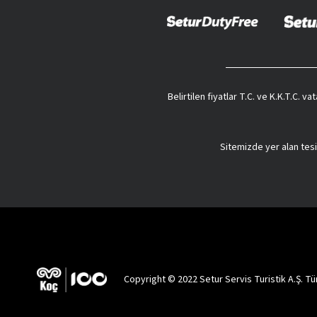
Tarihi Tapınaklar, Masmavi Plajlar: Sri Lanka'da
Sri Lanka, büyüleyici tapınakları ve masmavi plajlarıyla keşfedilmey
yolculuğa çıkarırken, yemyeşil ormanlarla çevrili sahiller huzurlu bir
Kandiye: Sri Lanka'nın göbeğinde yer alan bu pitoresk kent, z
törenlerinden kalelere kadar birçok unsurla süslüdür.
Belirtilen fiyatlar T.C. ve K.K.T.C. 
Kolombo: Ülkenin hareketli yapısıyla bilinen başkenti Colombo
bulunur.
Colombo turları
kapsamında Ala Moana Bahçeleri'ni gö
Anuradhapura: Ülkenin kuzeyinde konumlanan bu antik şehir, 2.
Sitemizde yer alan tesi
Dünya Mirası olarak korunan kent tarih meraklıları için tatmi
Kathmandu: Nepal'in başkenti Kathmandu, Himalayalar'ın eteğ
Mirası alanları keşfedilir.
Agra: Hindistan'ın Agra şehri, dünyanın yedi harikasından biri
Yalnızca Plajdan İbaret Değil! Sri Lanka Turlarınd
Sri Lanka turlarında deniz-kum-güneş üçlüsünün tadına varmak oldukç
çok etkinlikten bazıları şunlardır:
Copyright © 2022 Setur Servis Turistik A.Ş. Tüm
Sigiriya Kaya Kalesi'ne Tırmanış: Antik krallığın 200 metre yü
Yala Ulusal Parkı'nda Safari: Dünyanın en yüksek leopar yoğunl