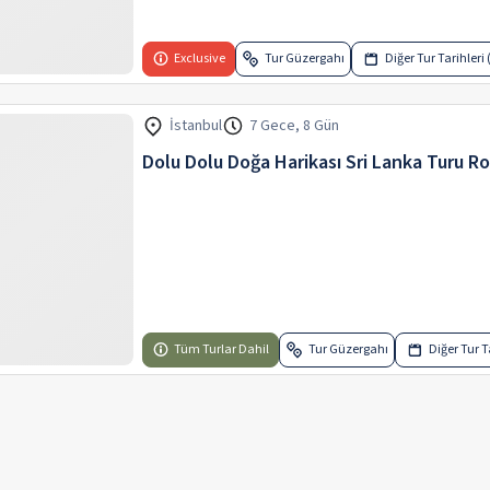
Exclusive
Tur Güzergahı
Diğer Tur Tarihleri 
İstanbul
7 Gece, 8 Gün
Dolu Dolu Doğa Harikası Sri Lanka Turu Ro
Tüm Turlar Dahil
Tur Güzergahı
Diğer Tur Ta