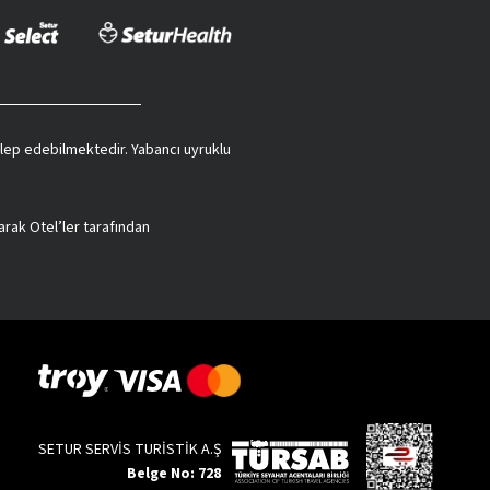
r, mistik atmosferi ve benzersiz mimarisiyle ziyaretçilerini geçmişe
k bahçeleriyle bu bölge son derece dikkat çeker. Sri Lanka, geçit
 talep edebilmektedir. Yabancı uyruklu
si artan şehirde pek çok farklı pazar, butik ve alışveriş merkezi de
 soluyabilirsiniz.
apınağa sahip bu yerde kültürel miras iyi korunmuş sayılır. UNESCO
arak Otel’ler tarafından
anı, Swayambhunath ve Pashupatinath Tapınağı gibi UNESCO Dünya
e Fatehpur Sikri gibi tarihi yapılar da ziyaret edilir.
le sınırlı değildir. Sri Lanka'da katılım gösterebileceğiniz pek
ihi soluyun.
SETUR SERVİS TURİSTİK A.Ş
Belge No: 728