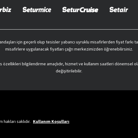
 Keşfetmeniz Gereken Yerler
i bekleyen eşsiz bir adadır. Tarihi derinlikleriyle göz kamaştıran antik yapıla
 kaçış sunar. Sri Lanka tatil turlarında şu noktalara muhakkak uğramalısınız:
engin kültürüyle öne çıkar. Budizm tapınakları, kraliyet kalıntıları ve botani
vatandaşları için geçerli olup tesisler yabancı uyruklu misafirlerden fiyat farkı
, yepyeni olanaklar ve fırsatlar sunan bir bölgedir. Simge yapılarıyla cazibe
rebilir, ulusal müzeleri ziyaret edebilir, Gangaramaya Tapınağı'ndaki havayı
misafirlere uygulanacak fiyatları çağrı merkezimizden öğrenebilirsiniz.
000 yılı geçkin bir tarihe sahiptir. Kutsal bulunan birçok ağaç, harabe ve t
s özellikleri bilgilendirme amaçlıdır, hizmet ve kullanım saatleri dönemsel ol
n edici bir deneyim bahşeder.
değişitirilebilir.
inde yer alan büyüleyici bir coğrafyadır.
Kathmandu turları
nda Durbar Meyd
 olan Tac Mahal ile ünlüdür.
Agra turları
nda Tac Mahal'in yanı sıra Agra Kalesi v
a Yapılacak En Keyifli Aktiviteler
a kolaydır. Yine de yapılabilecek yegane aktivite güneşlenmek ya da yüzmek i
 hakları saklıdır.
Kullanım Koşulları
kseklikteki bu dev kaya kalesine çıkın, aslan pençeleri ve fresklerle süslü tar
uğuna sahip bu parkta filler, timsahlar ve kuş türlerini fotoğraflayın.