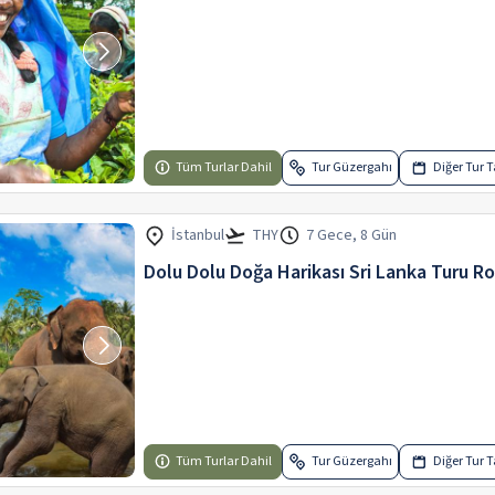
Tüm Turlar Dahil
Tur Güzergahı
Diğer Tur Ta
İstanbul
THY
7 Gece, 8 Gün
Dolu Dolu Doğa Harikası Sri Lanka Turu Ro
Tüm Turlar Dahil
Tur Güzergahı
Diğer Tur Ta