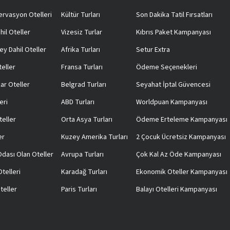
rnatiflerle de maceranızı gerek konforlu gerek düşük bütçeli kılabilirsiniz. Sri 
endirebilirsiniz.
6 yıldızlı gemi turları
gibi seçenekleri değerlendirerek Sri L
rvasyon Otelleri
Kültür Turları
Son Dakika Tatil Fırsatları
e Tayland gibi programlara katılım göstererek Asya'nın en otantik yerlerini g
hil Oteller
Vizesiz Turlar
Kıbrıs Paket Kampanyası
 ve İdeal Seyahat Zamanları
ey Dahil Oteller
Afrika Turları
Setur Extra
ri Lanka'yı ziyaret etmek için en iyi zaman, seyahat edeceğiniz bölgeye ve yap
lleri ise mayıs-eylül arasında en iyi hava koşulları hakim olur. Tepelik bölgel
teller
Fransa Turları
Ödeme Seçenekleri
ar Oteller
Belgrad Turları
Seyahat İptal Güvencesi
ında Konaklama Rehberi
ap edecek şekilde çeşitlilik sunar. Lüks oteller, çoğu zaman Colombo, Galle
eri
ABD Turları
Worldpuan Kampanyası
Organik ve içten bir ortam arayanlar için ise bungalovlar harika bir alternati
ir tatil yaşatır. Aynı zamanda plaj kenarındaki bungalovlar, Hint Okyanusu'n
teller
Orta Asya Turları
Ödeme Erteleme Kampanyası
er
Kuzey Amerika Turları
2 Çocuk Ücretsiz Kampanyası
a Turları Kime Hitap Ediyor?
klılarından ailelere kadar geniş bir kitleye hitap eder. Yenilik arayan kaşifler i
 Odası Olan Oteller
Avrupa Turları
Çok Kal Az Öde Kampanyası
er sunulur. Balayı çiftleri romantik plajları, lüks villa konaklamaları, mistik
l kalıntılar ve çocuk dostu aktivitelerle keyifli vakit geçirir. Ülke halklarının
telleri
Karadağ Turları
Ekonomik Oteller Kampanyası
teller
Paris Turları
Balayı Otelleri Kampanyası
l Sağlanır?
l otobüs hatları ve tren istasyonları en ekonomik seçenekler olup, özellikle d