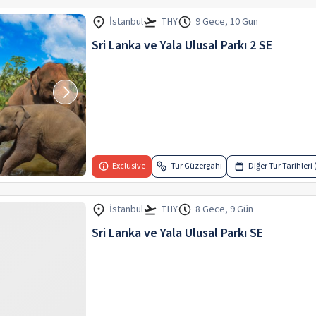
İstanbul
THY
9 Gece, 10 Gün
Sri Lanka ve Yala Ulusal Parkı 2 SE
Exclusive
Tur Güzergahı
Diğer Tur Tarihleri 
İstanbul
THY
8 Gece, 9 Gün
Sri Lanka ve Yala Ulusal Parkı SE