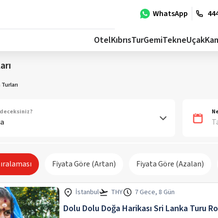
WhatsApp
444
Otel
Kıbrıs
Tur
Gemi
Tekne
Uçak
Ka
arı
 Turları
deceksiniz?
Ne
T
Sıralaması
Fiyata Göre (Artan)
Fiyata Göre (Azalan)
İstanbul
THY
7 Gece, 8 Gün
Dolu Dolu Doğa Harikası Sri Lanka Turu Ro