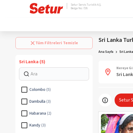
Setur Servis Turistik A.Ş.
Belge No: 728
Sri Lanka Turl
Tüm Filtreleri Temizle
Ana Sayfa
Sri Lanka
Sri Lanka (5)
Nereye Gi
Colombo
(
5
)
Setur 
Dambulla
(
3
)
Habarana
(
2
)
Kandy
(
3
)