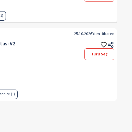
(1)
25.10.2026
'den itibaren
tası V2
Turu Seç
rihleri (1)