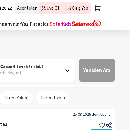
 28 22
Acenteler
Üye Ol
Giriş Yap
mpanyalar
Yaz Fırsatları
SeturKids
 Zaman Gitmek İstersiniz?
Yeniden Ara
arih Seçimi
Tarih (Yakın)
Tarih (Uzak)
25.08.2026
'den itibaren
tası