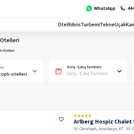
WhatsApp
444
Otel
Kıbrıs
Tur
Gemi
Tekne
Uçak
Ka
Otelleri
h Otelleri
Giriş - Çıkış Tarihleri
num
Giriş - Çıkış Tarihleri
Arlberg Hospiz Chalet 
St. Christoph, Avusturya, AT
· St.