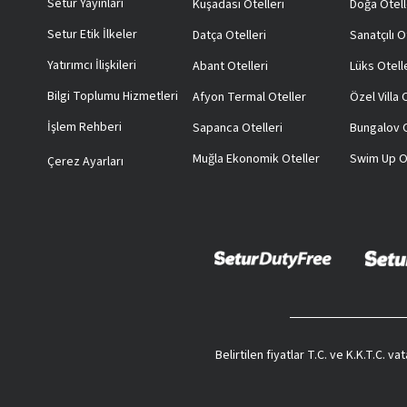
Setur Yayınları
Kuşadası Otelleri
Doğa Otell
Setur Etik İlkeler
Datça Otelleri
Sanatçılı O
Yatırımcı İlişkileri
Abant Otelleri
Lüks Otell
Bilgi Toplumu Hizmetleri
Afyon Termal Oteller
Özel Villa
İşlem Rehberi
Sapanca Otelleri
Bungalov O
Muğla Ekonomik Oteller
Swim Up O
Çerez Ayarları
Belirtilen fiyatlar T.C. ve K.K.T.C. 