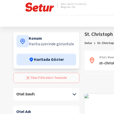
Setur Servis Turistik A.Ş.
Belge No: 728
St. Christoph 
Konum
Setur
St. Christop
Harita üzerinde görüntüle
Otel / Ko
Haritada Göster
Tüm Filtreleri Temizle
Otel Sınıfı
Otel Adı