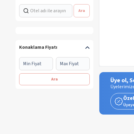
Ara
Konaklama Fiyatı
Ara
Üye ol, S
Üyelerimize
Özel
Üyeye