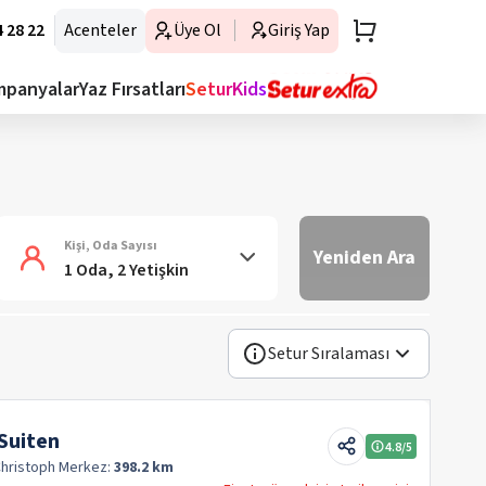
 28 22
Acenteler
Üye Ol
Giriş Yap
mpanyalar
Yaz Fırsatları
SeturKids
Kişi, Oda Sayısı
Yeniden Ara
1 Oda, 2 Yetişkin
Setur Sıralaması
Suiten
4.8
/5
 Christoph
Merkez:
398.2 km