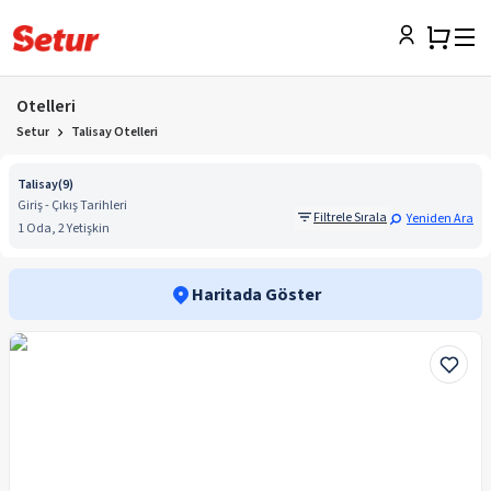
Otelleri
Setur
Talisay Otelleri
Talisay
(
9
)
Giriş - Çıkış Tarihleri
Filtrele Sırala
Yeniden Ara
1 Oda, 2 Yetişkin
Haritada Göster