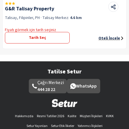
G&R Talisay Property
Talisay, Filipinler, PH
· Talisay
Merkez:
4.6 km
Fiyatı görmek için tarih seçiniz
Tarih Seç
Oteli İncele
Tatilse Setur
Çağrı Merkezi
WhatsApp
444 28 22
Hakkımızda
Resmi Tatiller 2026
Kalite
Müşteri İlişkileri
KVKK
Setur Yayınları
Setur Etik İlkeler
Yatırımcı İlişkileri