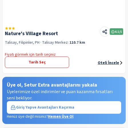
4.5
/5
Nature's Village Resort
Talisay, Filipinler, PH
· Talisay
Merkez:
110.7 km
Fiyatı görmek için tarih seçiniz
Tarih Seç
Oteli İncele
Üye ol, Setur Extra avantajlarını yakala
Üyelerimize özel indirimler ve puan kazanma fırsatları
seni bekliyor.
Giriş Yap
ve Avantajları Kaçırma
Henüz üye değil misiniz?
Hemen Üye Ol