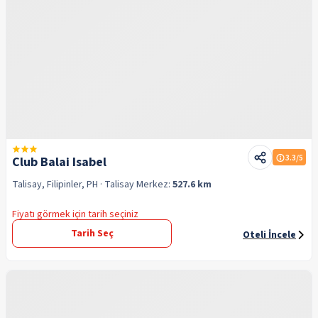
3.3
/5
Club Balai Isabel
Talisay, Filipinler, PH
· Talisay
Merkez:
527.6 km
Fiyatı görmek için tarih seçiniz
Tarih Seç
Oteli İncele