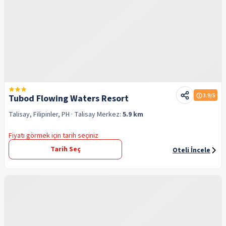
3.9
/5
Tubod Flowing Waters Resort
Talisay, Filipinler, PH
· Talisay
Merkez:
5.9 km
Fiyatı görmek için tarih seçiniz
Tarih Seç
Oteli İncele