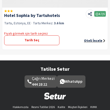
4.7
/5
Hotel Sophia by Tartuhotels
Tartu, Estonya, EE
· Tartu
Merkez:
3.6 km
Fiyatı görmek için tarih seçiniz
Tarih Seç
Oteli İncele
Tatilse Setur
Çağrı Merkezi
WhatsApp
444 28 22
Hakkımızda
Resmi Tatiller 2026
Kalite
Müşteri İlişkileri
KVKK