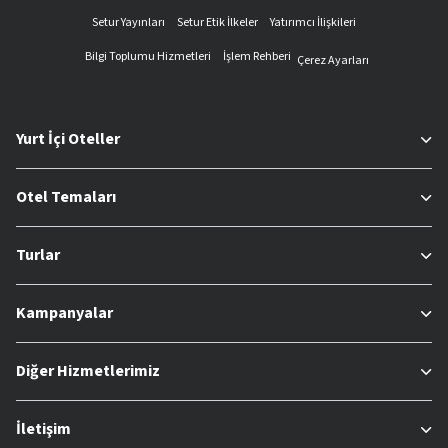
Setur Yayınları
Setur Etik İlkeler
Yatırımcı İlişkileri
Bilgi Toplumu Hizmetleri
İşlem Rehberi
Çerez Ayarları
Yurt İçi Oteller
Otel Temaları
Turlar
Kampanyalar
Diğer Hizmetlerimiz
İletişim