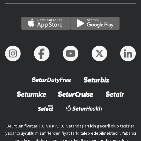
Belirtilen fiyatlar T.C. ve K.K.T.C. vatandaşları için geçerli olup tesisler
yabancı uyruklu misafirlerden fiyat farkı talep edebilmektedir. Yabancı
uyruklu misafirlere uygulanacak fiyatları çağrı merkezimizden