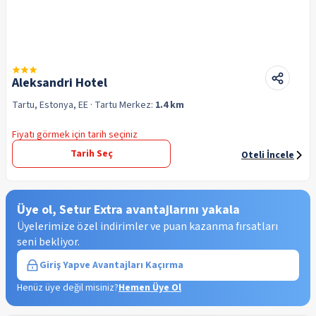
Aleksandri Hotel
Tartu, Estonya, EE
· Tartu
Merkez:
1.4 km
Fiyatı görmek için tarih seçiniz
Tarih Seç
Oteli İncele
Üye ol, Setur Extra avantajlarını yakala
Üyelerimize özel indirimler ve puan kazanma fırsatları
seni bekliyor.
Giriş Yap
ve Avantajları Kaçırma
Henüz üye değil misiniz?
Hemen Üye Ol