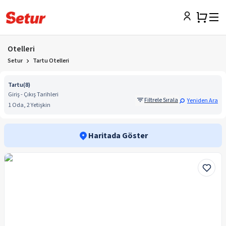
Otelleri
Setur
Tartu Otelleri
Tartu
(
8
)
Giriş - Çıkış Tarihleri
Filtrele Sırala
Yeniden Ara
1 Oda, 2 Yetişkin
Haritada Göster