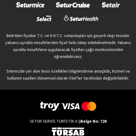
Belirtilen fiyatlar T.C. ve K.K.T.C. vatandaşları için geçerli olup tesisler
yabancı uyruklu misafirlerden fiyat farkı talep edebilmektedir. Yabancı
uyruklu misafirlere uygulanacak fiyatları çağrı merkezimizden
öğrenebilirsiniz.
Sitemizde yer alan tesis özellikleri bilgilendirme amaçlıdır, hizmet ve
kullanım saatleri dönemsel olarak Otel’ler tarafından değişitirilebilir.
SETUR SERVİS TURİSTİK A.Ş
Belge No: 728