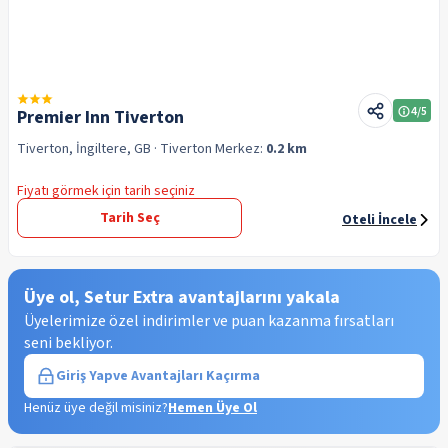
4
/5
Premier Inn Tiverton
Tiverton, İngiltere, GB
· Tiverton
Merkez:
0.2 km
Fiyatı görmek için tarih seçiniz
Tarih Seç
Oteli İncele
Üye ol, Setur Extra avantajlarını yakala
Üyelerimize özel indirimler ve puan kazanma fırsatları
seni bekliyor.
Giriş Yap
ve Avantajları Kaçırma
Henüz üye değil misiniz?
Hemen Üye Ol