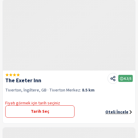
4.3
/5
The Exeter Inn
Tiverton, İngiltere, GB
· Tiverton
Merkez:
8.5 km
Fiyatı görmek için tarih seçiniz
Tarih Seç
Oteli İncele