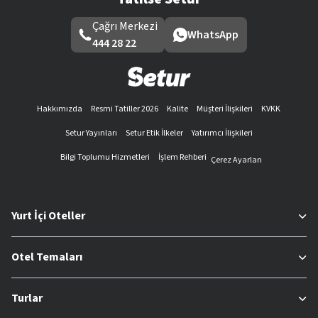
Çağrı Merkezi
WhatsApp
444 28 22
Hakkımızda
Resmi Tatiller 2026
Kalite
Müşteri İlişkileri
KVKK
Setur Yayınları
Setur Etik İlkeler
Yatırımcı İlişkileri
Bilgi Toplumu Hizmetleri
İşlem Rehberi
Çerez Ayarları
Yurt İçi Oteller
Otel Temaları
Turlar