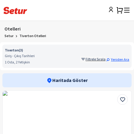
Otelleri
Setur
Tiverton Otelleri
Tiverton
(
3
)
Giriş - Çıkış Tarihleri
Filtrele Sırala
Yeniden Ara
1 Oda, 2 Yetişkin
Haritada Göster