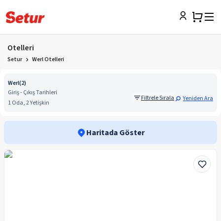
Otelleri
Setur
Werl Otelleri
Werl
(
2
)
Giriş - Çıkış Tarihleri
Filtrele Sırala
Yeniden Ara
1 Oda, 2 Yetişkin
Haritada Göster