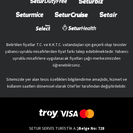
Belirtilen fiyatlar T.C. ve K.K.T.C. vatandaşları için geçerli olup tesisler
yabancı uyruklu misafirlerden fiyat farkı talep edebilmektedir. Yabancı
uyruklu misafirlere uygulanacak fiyatları çağrı merkezimizden
öğrenebilirsiniz.
Sitemizde yer alan tesis özellikleri bilgilendirme amaçlıdır, hizmet ve
kullanım saatleri dönemsel olarak Otel’ler tarafından değişitirilebilir.
SETUR SERVİS TURİSTİK A.Ş
Belge No: 728