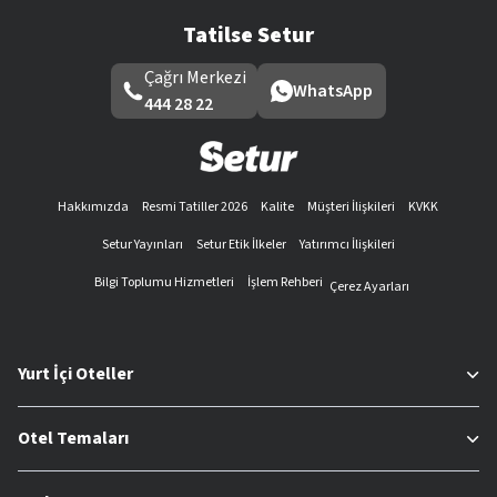
Tatilse Setur
Çağrı Merkezi
WhatsApp
444 28 22
Hakkımızda
Resmi Tatiller 2026
Kalite
Müşteri İlişkileri
KVKK
Setur Yayınları
Setur Etik İlkeler
Yatırımcı İlişkileri
Bilgi Toplumu Hizmetleri
İşlem Rehberi
Çerez Ayarları
Yurt İçi Oteller
Otel Temaları