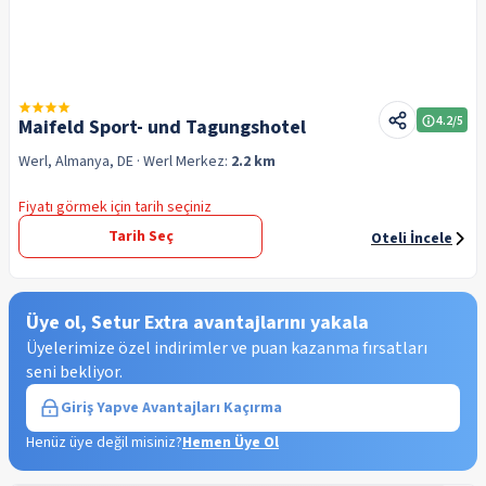
4.2
/5
Maifeld Sport- und Tagungshotel
Werl, Almanya, DE
· Werl
Merkez:
2.2 km
Fiyatı görmek için tarih seçiniz
Tarih Seç
Oteli İncele
Üye ol, Setur Extra avantajlarını yakala
Üyelerimize özel indirimler ve puan kazanma fırsatları
seni bekliyor.
Giriş Yap
ve Avantajları Kaçırma
Henüz üye değil misiniz?
Hemen Üye Ol