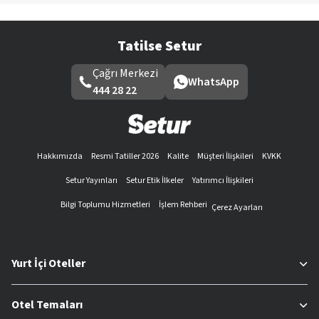
Tatilse Setur
Çağrı Merkezi
WhatsApp
444 28 22
Hakkımızda
Resmi Tatiller 2026
Kalite
Müşteri İlişkileri
KVKK
Setur Yayınları
Setur Etik İlkeler
Yatırımcı İlişkileri
Bilgi Toplumu Hizmetleri
İşlem Rehberi
Çerez Ayarları
Yurt İçi Oteller
Otel Temaları