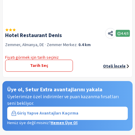
4.4
/5
Hotel Restaurant Denis
Zemmer, Almanya, DE
· Zemmer
Merkez:
0.4 km
Fiyatı görmek için tarih seçiniz
Tarih Seç
Oteli İncele
Üye ol, Setur Extra avantajlarını yakala
Üyelerimize özel indirimler ve puan kazanma fırsatları
seni bekliyor.
Giriş Yap
ve Avantajları Kaçırma
Henüz üye değil misiniz?
Hemen Üye Ol