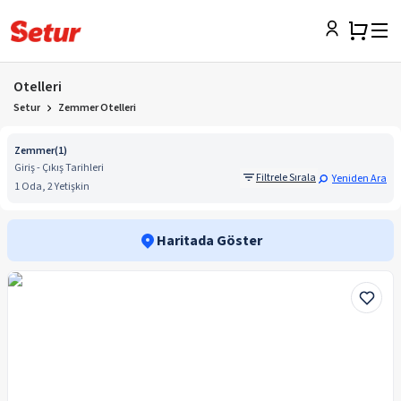
Otelleri
Setur
Zemmer Otelleri
Zemmer
(
1
)
Giriş - Çıkış Tarihleri
Filtrele Sırala
Yeniden Ara
1 Oda, 2 Yetişkin
Haritada Göster